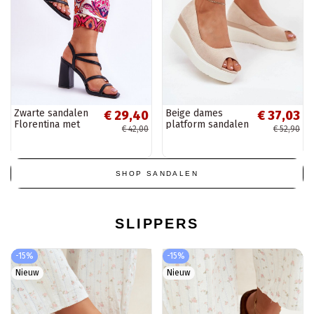
Zwarte sandalen
Beige dames
€ 29,40
€ 37,03
Florentina met
platform sandalen
€ 42,00
€ 52,90
hakken
van faux suede
"Velira"
SHOP SANDALEN
SLIPPERS
-15%
-15%
Nieuw
Nieuw