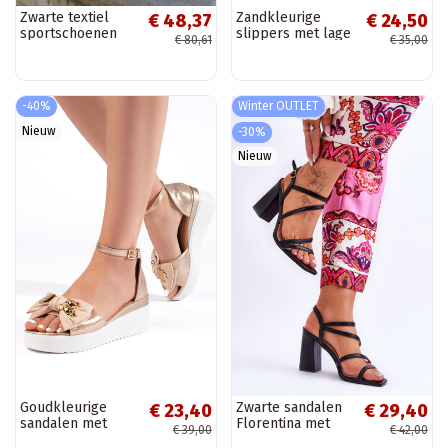
Zwarte textiel
Zandkleurige
€ 48,37
€ 24,50
sportschoenen
slippers met lage
€ 80,61
€ 35,00
Runaway
hak Vinceza
-40%
Winter OUTLET
Nieuw
-30%
Nieuw
Goudkleurige
Zwarte sandalen
€ 23,40
€ 29,40
sandalen met
Florentina met
€ 39,00
€ 42,00
strikje
hakken