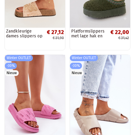
Zandkleurige
Platformslippers
€ 27,12
€ 22,00
dames slippers op
met lage hak en
€ 31,90
€ 31,42
een platform met
geborduurd
decoratie Ledina
patroon Greene
Winter OUTLET
Winter OUTLET
-30%
-30%
Nieuw
Nieuw