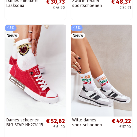
Dames sneakers
Zwarte textiel
€ 30,73
€ 48,37
Laaksona
sportschoenen
€ 43,90
€ 80,61
Runaway
-15%
-15%
Nieuw
Nieuw
Dames schoenen
Witte dames
€ 52,62
€ 49,22
BIG STAR HH274115
sportschoenen
€ 61,90
€ 57,90
rood
Galabis