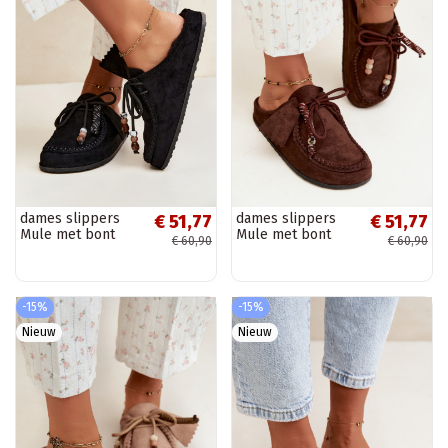
dames slippers
dames slippers
€ 51,77
€ 51,77
Mule met bont
Mule met bont
€ 60,90
€ 60,90
zwart Melia
chocoladekleurig
Melia
-15%
-15%
Nieuw
Nieuw