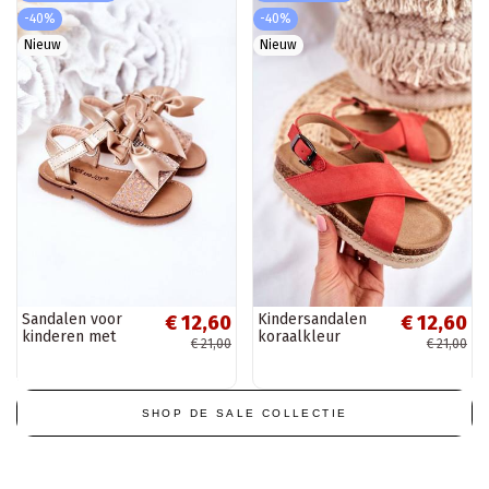
-40%
-40%
Nieuw
Nieuw
Sandalen voor
Kindersandalen
€ 12,60
€ 12,60
kinderen met
koraalkleur
€ 21,00
€ 21,00
linten in
goudkleur
SHOP DE SALE COLLECTIE