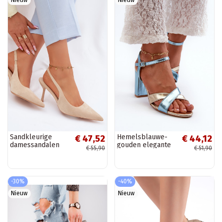
Sandkleurige
Hemelsblauwe-
€ 47,52
€ 44,12
damessandalen
gouden elegante
€ 55,90
€ 51,90
met dunne hakken
hoge hak sandalen
van faux suede
van kunstleer met
Kevina
inscriptie Abilica
-30%
-40%
Nieuw
Nieuw