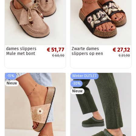
dames slippers
Zwarte dames
€ 51,77
€ 27,12
Mule met bont
slippers op een
€ 60,90
€ 31,90
zandkleurig Melia
platform met
decoratie Ledina
-15%
Winter OUTLET
Nieuw
-30%
Nieuw