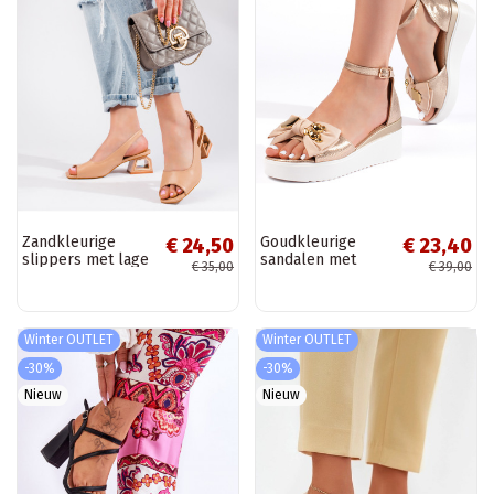
Zandkleurige
Goudkleurige
€ 24,50
€ 23,40
slippers met lage
sandalen met
€ 35,00
€ 39,00
hak Vinceza
strikje
Winter OUTLET
Winter OUTLET
-30%
-30%
Nieuw
Nieuw