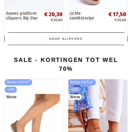
Dames platform
Lichte
€ 20,30
€ 17,50
slippers Big Star
zandkleurige
€ 29,00
€ 25,00
RR274A541 roze
slippers Big Star
LL274593
SHOP SLIPPERS
SALE - KORTINGEN TOT WEL
70%
Winter OUTLET
Winter OUTLET
-40%
-40%
Nieuw
Nieuw