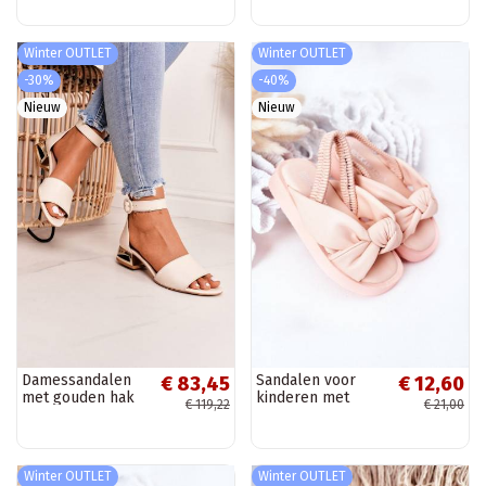
Winter OUTLET
Winter OUTLET
-30%
-40%
Nieuw
Nieuw
Damessandalen
Sandalen voor
€ 83,45
€ 12,60
met gouden hak
kinderen met
€ 119,22
€ 21,00
Laura Messi beige
drukknoopsluiting,
roze kleur
Winter OUTLET
Winter OUTLET