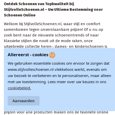
Ontdek Schoenen van Topkwaliteit bij
StijlvolleSchoenen.nl – Uw Ultieme Bestemming voor
Schoenen Online
Welkom bij StijlvolleSchoenen.nl, waar stijl en comfort
samenkomen tegen onverslaanbare prijzen! Of u nu op
zoek bent naar de nieuwste schoenentrends of naar
klassieke stijlen die nooit uit de mode raken, onze
uitgebreide collectie heren-, dames- en kinderschoenen is
ontworpen om aan elke smaak en gelegenheid te voldoen.
Allereerst - cookies
Waarom bij ons winkelen?
We gebruiken essentiële cookies om ervoor te zorgen dat
www.stijlvolleschoenen.nl vlekkeloos werkt, evenals om
Grote Selectie
: Dompel uzelf onder in een wereld van
mogelijkheden met onze enorme collectie schoenen. Van
uw bezoek te verbeteren en te personaliseren, maar alleen
elegante sneakers en stijlvolle pumps tot robuuste laarzen
met uw toestemming. Lees meer over uw keuzes in ons
en comfortabele sandalen – vind het perfecte paar dat bij
cookiebeleid.
uw persoonlijke stijl en behoeften past.
Aanvaarden
Betaalbare Prijzen
: Ervaar de vreugde van winkelen
zonder uw budget te overschrijden. Onze concurrerende
prijzen voor alle producten maken ons de favoriete online