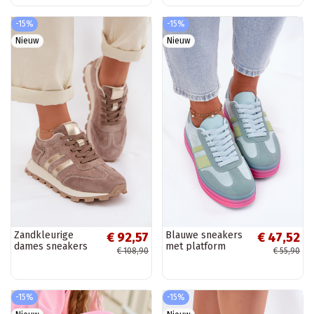
-15%
-15%
Nieuw
Nieuw
Zandkleurige
Blauwe sneakers
€ 92,57
€ 47,52
dames sneakers
met platform
€ 108,90
€ 55,90
van faux suede op
Ovivene
een platform
S.Barski LR61-7097
-15%
-15%