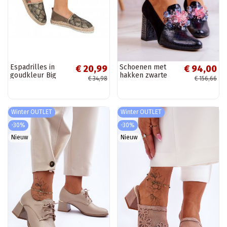
Espadrilles in
Schoenen met
€ 20,99
€ 94,00
goudkleur Big
hakken zwarte
€ 34,98
€ 156,66
Star
kleur Sofie
BAT_FF274A515
GOLD
Winter OUTLET
Winter OUTLET
-30%
-30%
Nieuw
Nieuw