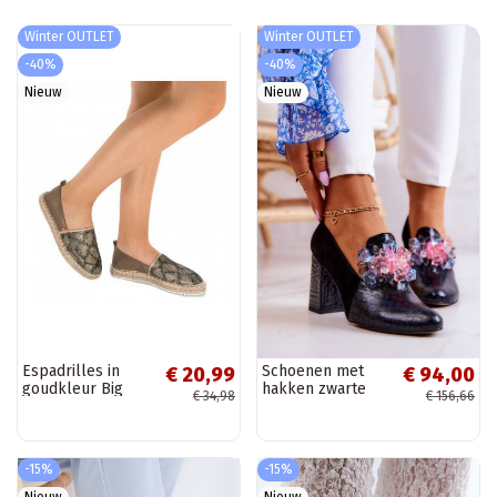
Winter OUTLET
Winter OUTLET
-40%
-40%
Nieuw
Nieuw
Espadrilles in
Schoenen met
€ 20,99
€ 94,00
goudkleur Big
hakken zwarte
€ 34,98
€ 156,66
Star
kleur Sofie
BAT_FF274A515
GOLD
-15%
-15%
Nieuw
Nieuw