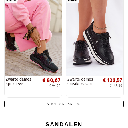
Nieuw
Nieuw
Zwarte dames
Zwarte dames
€ 80,67
€ 126,57
sportieve
sneakers van
€ 94,90
€ 148,90
schoenen met
leer met
platform Big Star
platform Big Star
RR274523 HI-POLY
RR274A335
SYSTEM
SHOP SNEAKERS
SANDALEN