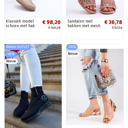
Klassiek model
Sandalen met
€ 98,20
€ 36,78
schoen met hak
hakken met mesh
€ 140,28
€ 52,54
beige kleur Keria
beige S.Barski
Winter OUTLET
-30%
Nieuw
-40%
Nieuw