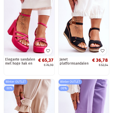
Elegante sandalen
Janet
€ 65,37
€ 36,78
met hoge hak en
platformsandalen
€ 76,90
€ 52,54
bandjes in de roze
in het zwart
kleur Shemira
Winter OUTLET
Winter OUTLET
-30%
-30%