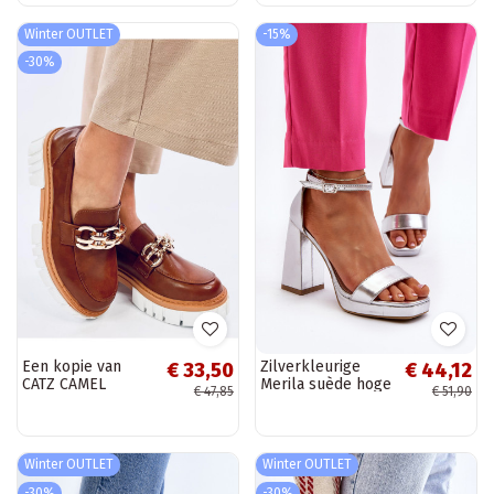
Winter OUTLET
-15%
-30%
Een kopie van
Zilverkleurige
€ 33,50
€ 44,12
CATZ CAMEL
Merila suède hoge
€ 47,85
€ 51,90
hakken met
vierkante neus
Winter OUTLET
Winter OUTLET
-30%
-30%