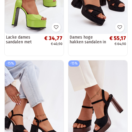
Lacke dames
Dames hoge
€ 34,77
€ 55,17
sandalen met
hakken sandalen in
€ 40,90
€ 64,90
hakken en
zwart Janelia
platform in
groene kleur
Horvia
-15%
-15%