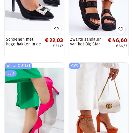
Schoenen met
Zwarte sandalen
€ 22,03
€ 46,60
hoge hakken in de
van het Big Star-
€ 31,47
€ 66,57
kleur Shelovet
model
zwart
Winter OUTLET
-15%
-30%