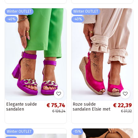
Winter OUTLET
Winter OUTLET
-40%
-40%
Elegante suède
Roze suède
€ 75,74
€ 22,39
sandalen
sandalen Elsie met
€ 126,24
€ 37,32
Schoenen met een
plateau
brede hak
Winter OUTLET
-15%