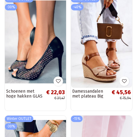
-30%
-40%
Schoenen met
Damessandalen
€ 22,03
€ 45,56
hoge hakken GLAS
met plateau Big
€ 31,47
€ 75,94
ZWART
Star beige
Winter OUTLET
-15%
-30%