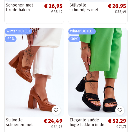
Schoenen met
Stijlvolle
€ 26,95
€ 26,95
brede hak in
schoentjes met
€ 38,49
€ 38,49
zilverkleur Rosalia
brede hak beige
Nude Rouse
Winter OUTLET
Winter OUTLET
-30%
-30%
Stijlvolle
Elegante suède
€ 24,49
€ 52,29
schoenen met
hoge hakken in de
€ 34,98
€ 74,71
brede hak, bruine
kleur zwart Verda