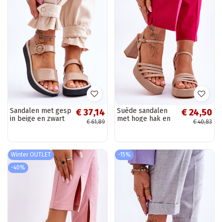
Sandalen met gesp
Suède sandalen
€ 37,14
€ 24,50
in beige en zwart
met hoge hak en
€ 61,89
€ 40,83
een platform
Verda beige
Winter OUTLET
-15%
-40%