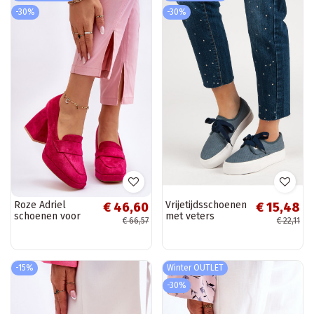
-30%
-30%
Roze Adriel
Vrijetijdsschoenen
€ 46,60
€ 15,48
schoenen voor
met veters
€ 66,57
€ 22,11
dames met een
K1920603MAR
brede hak
-15%
Winter OUTLET
-30%