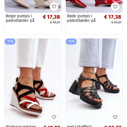
Beige pumps i
Røde pumps i
€ 17,38
€ 17,38
patentlæder på
patentlæder på
€ 19,31
€ 19,31
kile med spænder
kile med spænder
fra Vizario
fra Vizario
-15%
-15%
Plateausandalen
met lakeffect