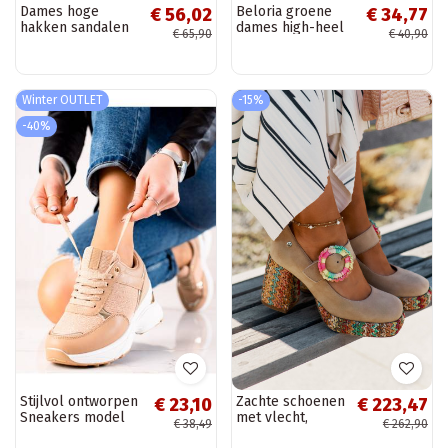
Dames hoge
Beloria groene
€ 56,02
€ 34,77
hakken sandalen
dames high-heel
€ 65,90
€ 40,90
en platform van
sandalen met
kunstsuède in
platform
chocoladebruin
Gralisse
Winter OUTLET
-15%
-40%
Stijlvol ontworpen
Zachte schoenen
€ 23,10
€ 223,47
Sneakers model
met vlecht,
€ 38,49
€ 262,90
schoenen met
hakken en