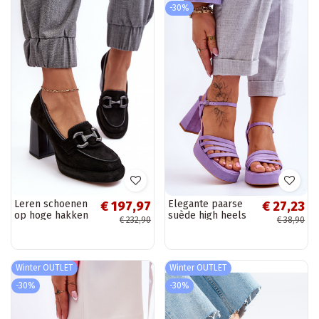
-30%
Leren schoenen
Elegante paarse
€ 197,97
€ 27,23
op hoge hakken
suède high heels
€ 232,90
€ 38,90
Laura Messi 2706
met platform
zwarte kleur
Verda
Winter OUTLET
Winter OUTLET
-30%
-30%