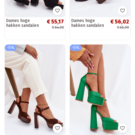
Dames hoge
Dames hoge
€ 55,17
€ 56,02
hakken sandalen
hakken sandalen
€ 64,90
€ 65,90
van kunstsuède in
en platform van
zwart Iserelle
kunstsuède in
zwart Gralisse
-15%
-15%