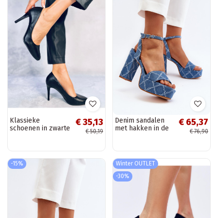
Klassieke
Denim sandalen
€ 35,13
€ 65,37
schoenen in zwarte
met hakken in de
€ 50,19
€ 76,90
kleur LINDY BLACK
blauwe kleur
Acrana
-15%
Winter OUTLET
-30%