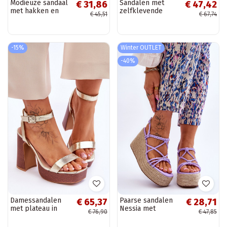
Modieuze sandaal
Sandalen met
€ 31,86
€ 47,42
met hakken en
zelfklevende
€ 45,51
€ 67,74
bandjes in beige
sluitingen in ivoor
kleur Shemira
-15%
Winter OUTLET
-40%
Damessandalen
Paarse sandalen
€ 65,37
€ 28,71
met plateau in
Nessia met
€ 76,90
€ 47,85
gouden kleur
plateau
Marina