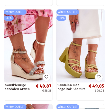
kleur Alisa
Winter OUTLET
Winter OUTLET
-30%
-30%
Goudkleurige
Sandalen met
€ 40,87
€ 49,05
sandalen Arwen
hoge hak Shemira
€ 58,38
€ 70,08
met plateau
in groene kleur
met bandjes
Winter OUTLET
Winter OUTLET