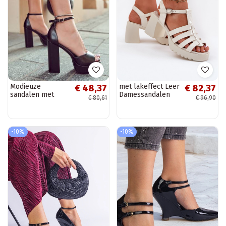
Modieuze
met lakeffect Leer
€ 48,37
€ 82,37
sandalen met
Damessandalen
€ 80,61
€ 96,90
hoge hak in de
met hoge hakken
zwarte kleur
Vinceza 66621
Besso
ivoor
-10%
-10%