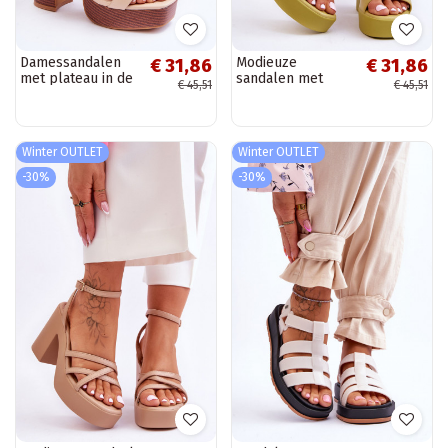
Damessandalen
Modieuze
€ 31,86
€ 31,86
met plateau in de
sandalen met
€ 45,51
€ 45,51
beige kleur Marina
brede hak in
Carmine
Winter OUTLET
Winter OUTLET
-30%
-30%