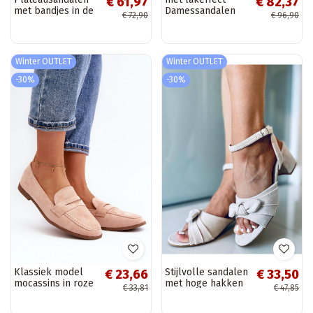
€ 61,97
€ 82,37
met bandjes in de
Damessandalen
€ 72,90
€ 96,90
kleur zwart Ellen
met hoge hak in
de zwarte kleur
Aninifer
Winter OUTLET
Winter OUTLET
-30%
-30%
Klassiek model
Stijlvolle sandalen
€ 23,66
€ 33,50
mocassins in roze
met hoge hakken
€ 33,81
€ 47,85
kleur Olevin
GISELLE BEIGE