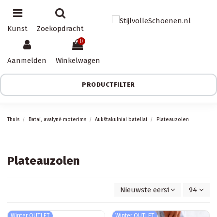
Kunst
Zoekopdracht
0
Aanmelden
Winkelwagen
PRODUCTFILTER
Thuis
Batai, avalynė moterims
Aukštakulniai bateliai
Plateauzolen
Plateauzolen
Nieuwste eerst
94
Winter OUTLET
Winter OUTLET