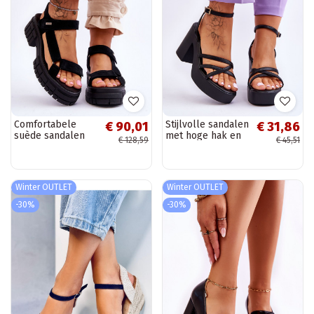
Comfortabele
Stijlvolle sandalen
€ 90,01
€ 31,86
suède sandalen
met hoge hak en
€ 128,59
€ 45,51
Big Star zwarte
bandjes in de
kleur
zwarte kleur
Shemira
Winter OUTLET
Winter OUTLET
-30%
-30%