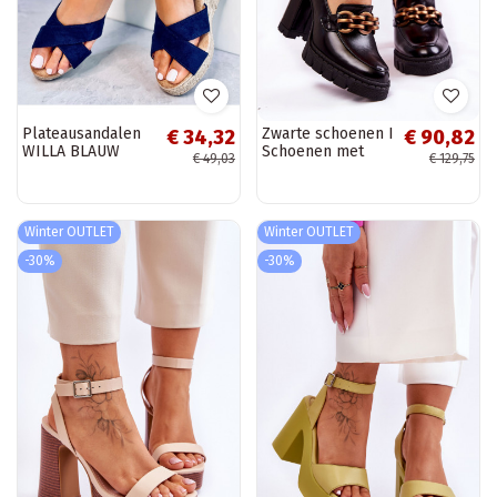
Plateausandalen
Zwarte schoenen I
€ 34,32
€ 90,82
WILLA BLAUW
Schoenen met
€ 49,03
€ 129,75
een plateau en
een brede hak
Winter OUTLET
Winter OUTLET
-30%
-30%