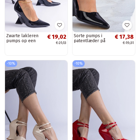
Zwarte lakleren
Sorte pumps i
€ 19,02
€ 17,38
pumps op een
patentlæder på
€ 21,13
€ 19,31
plateau Florianda
kile med spænder
fra Vizario
-10%
-10%