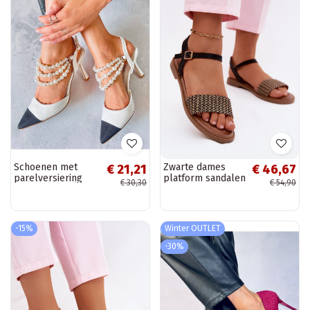
Schoenen met
Zwarte dames
€ 21,21
€ 46,67
parelversiering
platform sandalen
€ 30,30
€ 54,90
HARMONY WHITE
Lumina
-15%
Winter OUTLET
-30%