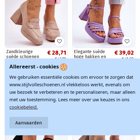
Zandkleurige
Elegante suède
€ 28,71
€ 39,02
suède schoenen
hoge hakken en
€ 47,85
€ 45,90
met brede hak en
platform paarse
Allereerst - cookies
plateauzool Adriel
Verda
We gebruiken essentiële cookies om ervoor te zorgen dat
-15%
Winter OUTLET
www.stijlvolleschoenen.nl vlekkeloos werkt, evenals om
-40%
uw bezoek te verbeteren en te personaliseren, maar alleen
met uw toestemming. Lees meer over uw keuzes in ons
cookiebeleid.
Aanvaarden