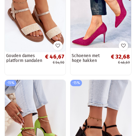
Gouden dames
Schoenen met
€ 46,67
€ 32,68
platform sandalen
hoge hakken
€ 54,90
€ 46,69
Lumina
MAINERI roze
kleur ROES
-15%
-15%