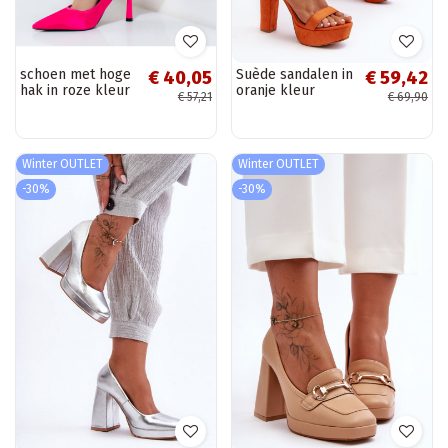
schoen met hoge
Suède sandalen in
€ 40,05
€ 59,42
hak in roze kleur
oranje kleur
€ 57,21
€ 69,90
Vinceza
Essence
Winter OUTLET
Winter OUTLET
-30%
-30%