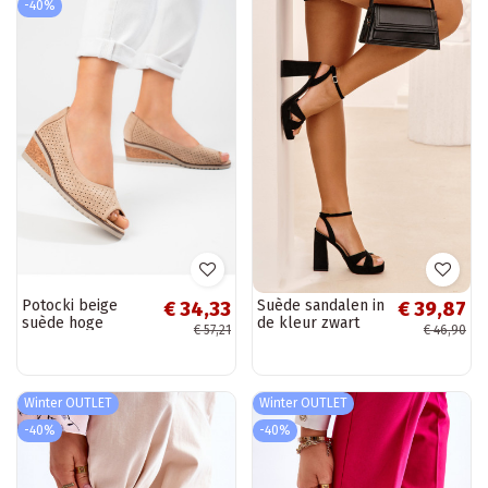
-40%
Potocki beige
Suède sandalen in
€ 34,33
€ 39,87
suède hoge
de kleur zwart
€ 57,21
€ 46,90
hakken met
Krachtig
opengewerkte
elementen
Winter OUTLET
Winter OUTLET
-40%
-40%