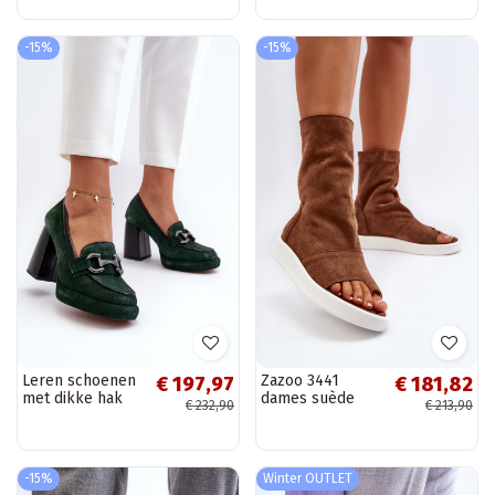
plateau
platform Tai
turiciejka 06839-
04 zandkleur
-15%
-15%
Leren schoenen
Zazoo 3441
€ 197,97
€ 181,82
met dikke hak
dames suède
€ 232,90
€ 213,90
Laura Messi 2706
sandaaltjes met
kaki
hak bruine kleur
-15%
Winter OUTLET