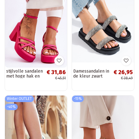
stijlvolle sandalen
Damessandalen in
€ 31,86
€ 26,95
met hoge hak en
de kleur zwart
€ 45,51
€ 38,49
bandjes in roze
Shelovet
kleur Shemira
Winter OUTLET
-15%
-40%