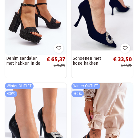
Denim sandalen
Schoenen met
€ 65,37
€ 33,50
met hakken in de
hoge hakken
€ 76,90
€ 47,85
kleur zwart Acrana
APRIATIS ZWART
Winter OUTLET
Winter OUTLET
-30%
-30%