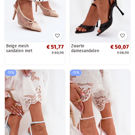
Beige mesh
Zwarte
€ 51,77
€ 50,07
sandalen met
damesandalen
€ 60,90
€ 58,90
dunne hakken en
met dunne hakken
strikken Moona
van faux leather
Palmer
-15%
-15%