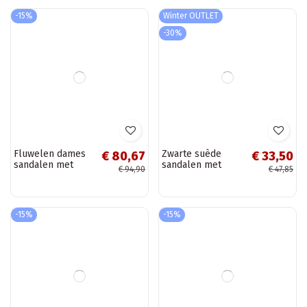
Transparante
Gouden
€ 84,92
€ 84,07
sandalen met
doorzichtige
€ 99,90
€ 98,90
hakken en
sandalen met
sprankelende
hakken en
steentjes D&A
fonkelende studs
MR61-9013 zilver
D&A
-15%
-15%