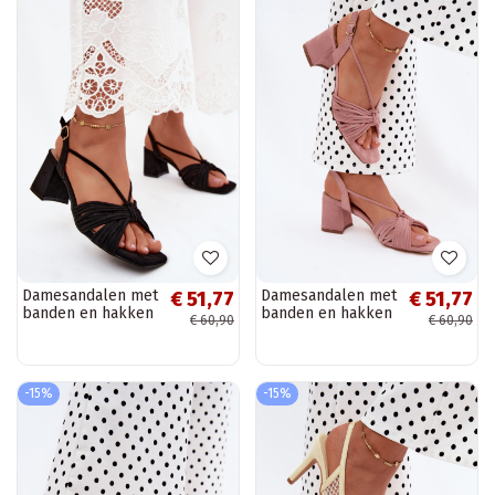
Damesandalen met
Damesandalen met
€ 51,77
€ 51,77
banden en hakken
banden en hakken
€ 60,90
€ 60,90
in zwart Taffina
in roze Taffina
-15%
-15%