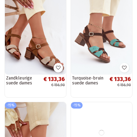
Zandkleurige
Turquoise-bruin
€ 133,36
€ 133,36
suede dames
suede dames
€ 156,90
€ 156,90
sandalen met
sandalen met
hak
hak
-15%
-15%