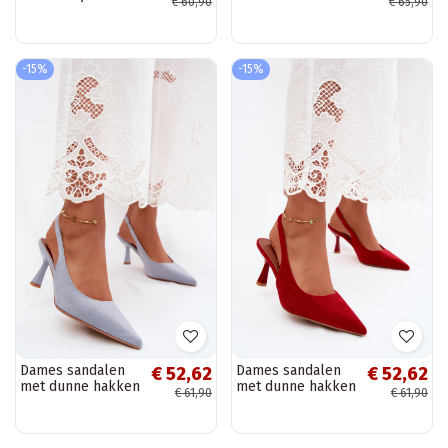
€ 60,90
€ 65,90
hakken in blauw
en hakken in
Taffina
chocolade Jasmina
-15%
-15%
Dames sandalen
Dames sandalen
€ 52,62
€ 52,62
met dunne hakken
met dunne hakken
€ 61,90
€ 61,90
in blauwe faux
in rode faux suede
suede Saria
Saria