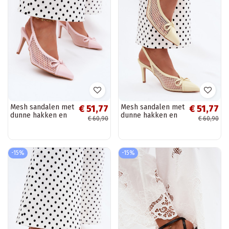
Mesh sandalen met
Mesh sandalen met
€ 51,77
€ 51,77
dunne hakken en
dunne hakken en
€ 60,90
€ 60,90
strikken in roze
strikken in gele
kleur Moona
kleur Moona
-15%
-15%