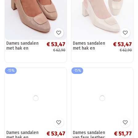
Dames sandalen
Dames sandalen
€ 53,47
€ 53,47
met hak en
met hak en
€ 62,90
€ 62,90
decoratieve gesp
decoratieve gesp
in roségoudkleur
in goudkleur Tai
Tai turiden
turiden
-15%
-15%