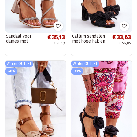
Sandaal voor
Callum sandalen
€ 35,13
€ 33,63
dames met
met hoge hak en
€ 50,19
€ 56,05
glinsterende
linten voor dames
oogjes en hakken,
in het zwart
beige Carlotta
Winter OUTLET
Winter OUTLET
-40%
-30%