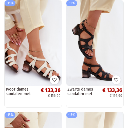
-15%
-15%
Ivoor dames
Zwarte dames
€ 133,36
€ 133,36
sandalen met
sandalen met
€ 156,90
€ 156,90
hoge hak
hoge hak
-15%
-15%