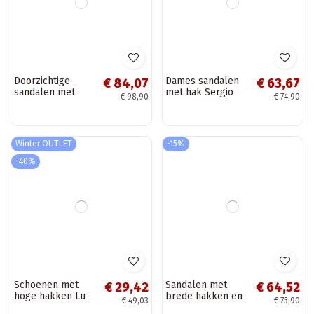
Sergio Leone
Dames hoge
€ 61,97
€ 61,97
SK861 dames hak
hakken sandalen
€ 72,90
€ 72,90
sandaaltjes in goud
Sergio Leone
SK861 zandkleur
-15%
-15%
Doorzichtige
Dames sandalen
€ 84,07
€ 63,67
sandalen met
met hak Sergio
€ 98,90
€ 74,90
hakken,
Leone SK157 in