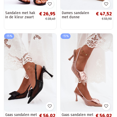
Sandalen met hak
Dames sandalen
€ 26,95
€ 47,52
in de kleur zwart
met dunne
€ 38,49
€ 55,90
Alicia
hakkenvan eco-
suèdeu beige
Kevina
-15%
-15%
Gaas sandalen met
Gaas sandalen met
€ 56,02
€ 56,02