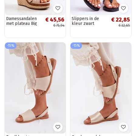
Damessandalen
Slippers in de
€ 45,56
€ 22,85
met plateau Big
kleur zwart
€ 75,94
€ 32,65
Star beige
Carisma
-15%
-15%