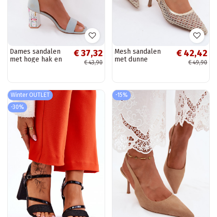
Dames sandalen
Mesh sandalen
€ 37,32
€ 42,42
met hoge hak en
met dunne
€ 43,90
€ 49,90
sprankelende
hakken in goud Tai
studs van denim
turingoria
Cloudie
Winter OUTLET
-15%
-30%