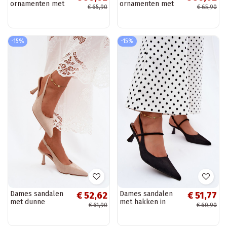
ornamenten met
ornamenten met
€ 65,90
€ 65,90
hakken Typu
hakken Typu
Klepsydra zInart
Klepsydra
Jasmina
Szampańskie
Jasmina
-15%
-15%
Dames sandalen
Dames sandalen
€ 52,62
€ 51,77
met dunne
met hakken in
€ 61,90
€ 60,90
hakkenImitacji van
zwarte faux suede
suèdeu beige Saria
Tai turirshia