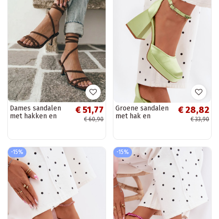
Dames sandalen
Groene sandalen
€ 51,77
€ 28,82
met hakken en
met hak en
€ 60,90
€ 33,90
bandjes chocolade
satijnen afwerking
Samara
Calistae
-15%
-15%