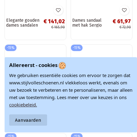
Zilveren
Zwarte
€ 84,07
€ 84,07
doorzichtige
doorzichtige
Allereerst - cookies
€ 98,90
€ 98,90
sandalen met
sandalen met
hakken en
hakken en
We gebruiken essentiële cookies om ervoor te zorgen dat
fonkelende studs
fonkelende studs
D&A
D&A
www.stijlvolleschoenen.nl vlekkeloos werkt, evenals om
-15%
Winter OUTLET
uw bezoek te verbeteren en te personaliseren, maar alleen
-30%
met uw toestemming. Lees meer over uw keuzes in ons
cookiebeleid.
Aanvaarden