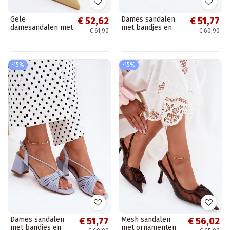
Gele
Dames sandalen
€ 52,62
€ 51,77
damesandalen met
met bandjes en
€ 61,90
€ 60,90
dunne hakken van
hakken in geel
faux suede Saria
Taffina
-15%
-15%
Dames sandalen
Mesh sandalen
€ 51,77
€ 56,02
met bandjes en
met ornamenten