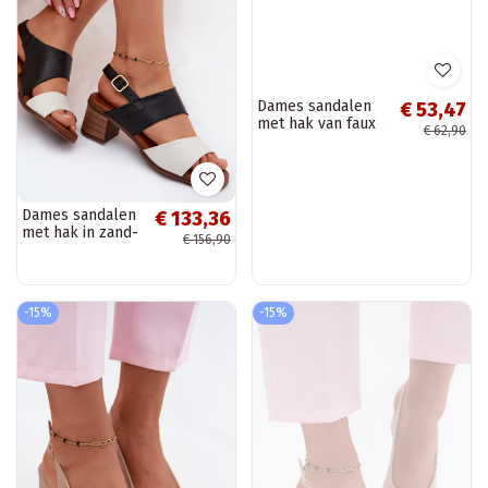
Dames sandalen
Dames sandalen
€ 133,36
€ 53,47
met hak in zand-
met hak van faux
€ 156,90
€ 62,90
en zwarte kleur
suede in zwart
Tai turiciejka
Eclipse
E7396-01
-15%
-15%