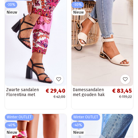
-30%
-30%
Nieuw
Nieuw
Zwarte sandalen
Damessandalen
€ 29,40
€ 83,45
Florentina met
met gouden hak
€ 42,00
€ 119,22
hakken
Laura Messi beige
Winter OUTLET
Winter OUTLET
-40%
-40%
Nieuw
Nieuw