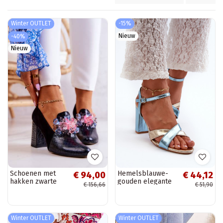
Winter OUTLET
-15%
Nieuw
-40%
Nieuw
Schoenen met
Hemelsblauwe-
€ 94,00
€ 44,12
hakken zwarte
gouden elegante
€ 156,66
€ 51,90
kleur Sofie
hoge hak sandalen
van kunstleer met
inscriptie Abilica
Winter OUTLET
Winter OUTLET