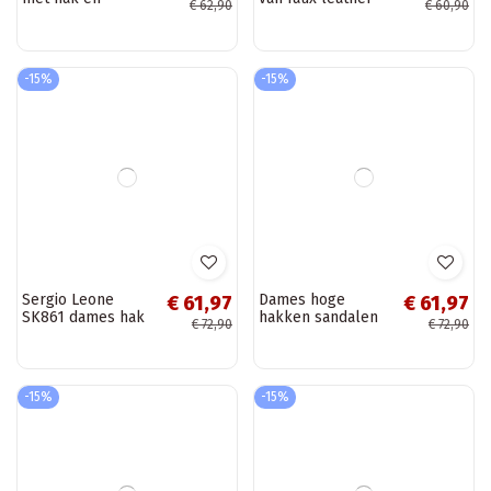
Dames sandalen
Dames sandalen
€ 53,47
€ 51,77
met hak en
van faux leather
€ 62,90
€ 60,90
decoratieve gesp
met hakken in
in ivoorkleur Tai
goudkleur Spella
turiden
-15%
-15%