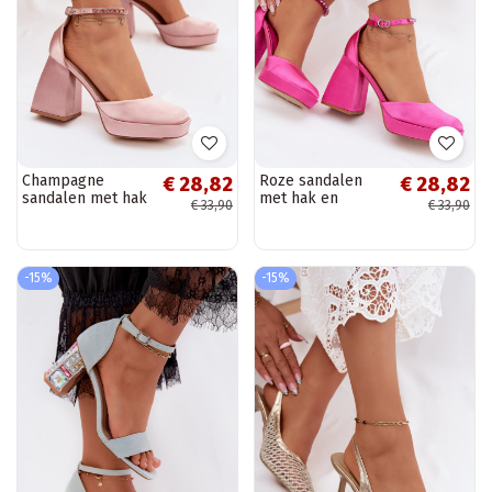
Champagne
Roze sandalen
€ 28,82
€ 28,82
sandalen met hak
met hak en
€ 33,90
€ 33,90
en satijnen
satijnen afwerking
afwerking Calistae
Calistae
-15%
-15%