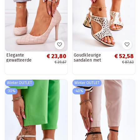
Elegante
Goudkleurige
€ 23,80
€ 52,58
gewatteerde
sandalen met
€ 39,67
€ 87,63
schoenen met
hakken met salie
hoge hakken in
en opengewerkte
beige kleur van
elementen
Rosanna
Winter OUTLET
Winter OUTLET
-30%
-40%