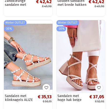
Zandkleurige
Gouden sandalen
€ 42,42
€ 42,42
sandalen met
met brede hakken
€ 49,90
€ 49,90
brede hakken
Pollyanna
Pollyanna
Winter OUTLET
Winter OUTLET
-30%
-30%
Sandalen met
Sandalen met
€ 35,13
€ 37,05
klinknagels ALIZE
hoge hak beige
€ 50,19
€ 52,93
WIT
Secret Rose