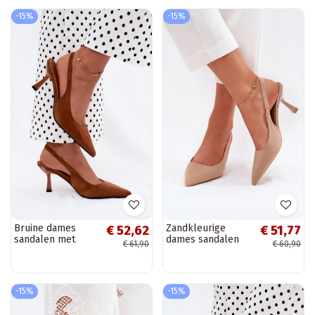
-15%
-15%
Bruine dames
Zandkleurige
€ 52,62
€ 51,77
sandalen met
dames sandalen
€ 61,90
€ 60,90
dunne hakken van
met dunne hakken
faux suede Saria
Lunira
-15%
-15%