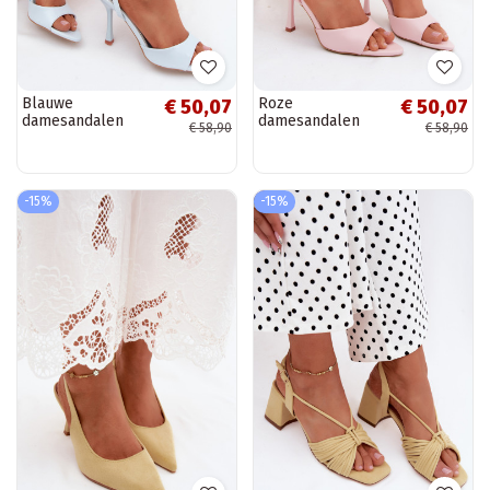
Blauwe
Roze
€ 50,07
€ 50,07
damesandalen
damesandalen
€ 58,90
€ 58,90
met dunne hakken
met dunne hakken
van faux leather
van faux leather
Palmer
Palmer
-15%
-15%