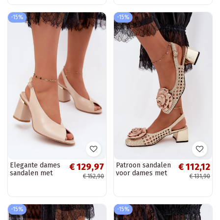
-15%
-15%
Elegante dames
Patroon sandalen
€ 129,97
€ 112,12
sandalen met
voor dames met
€ 152,90
€ 131,90
hak in zandkleur
hak en
Zazoo 1085
ornamenten
Artiker 58C0798
gouden kleur
-15%
-15%