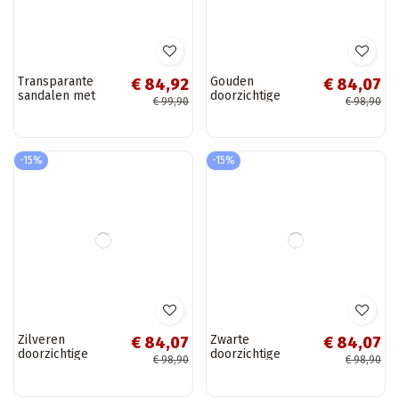
Transparante
Elegante
€ 84,07
€ 148,67
sandalen met hak
sandalen met
€ 98,90
€ 174,90
en fonkelende
hak in groene
stenen in goud
faux suede
-15%
-15%