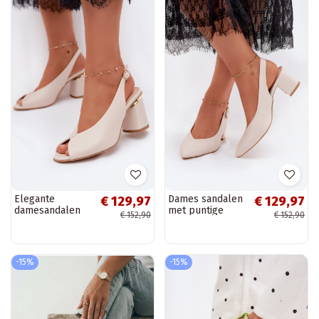
Elegante
Dames sandalen
€ 129,97
€ 129,97
damesandalen
met puntige
€ 152,90
€ 152,90
met hak Zazoo
neuzen en
1085 ivoorkleur
hakken in
ivoorkleur Zazoo
1122
-15%
-15%