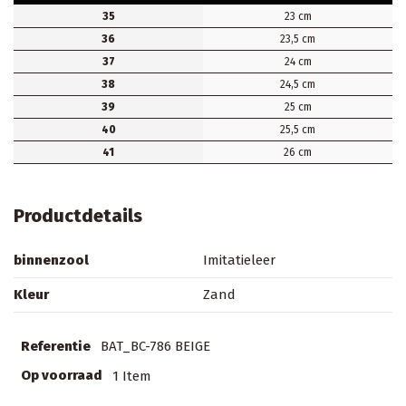
35
23 cm
36
23,5 cm
37
24 cm
38
24,5 cm
39
25 cm
40
25,5 cm
41
26 cm
Productdetails
binnenzool
Imitatieleer
Kleur
Zand
Referentie
BAT_BC-786 BEIGE
Op voorraad
1 Item