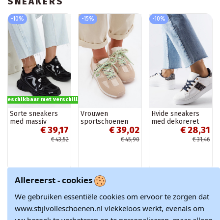
SNEAKERS
-10%
-15%
-10%
s beschikbaar met verschillende opties
Sorte sneakers
Vrouwen
Hvide sneakers
med massiv
sportschoenen
med dekoreret
€ 39,17
€ 39,02
€ 28,31
jakobinsk sål
met decoratieve
overdel Sauriol
veters in
€ 43,52
€ 45,90
€ 31,46
zandkleur Henira
Allereerst - cookies
-15%
-10%
-10%
We gebruiken essentiële cookies om ervoor te zorgen dat
www.stijlvolleschoenen.nl vlekkeloos werkt, evenals om