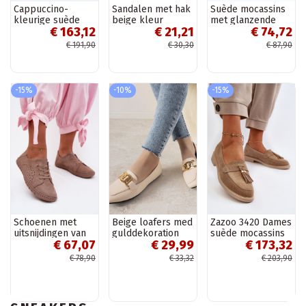
Cappuccino-
Sandalen met hak
Suède mocassins
kleurige suède
beige kleur
met glanzende
€ 163,12
€ 21,21
€ 74,72
mocassins
Shelovet
oogjes in de kleur
Barefoot Zazoo
zwart Demeris
€ 191,90
€ 30,30
€ 87,90
322
-15%
-10%
-15%
Schoenen met
Beige loafers med
Zazoo 3420 Dames
uitsnijdingen van
gulddekoration
suède mocassins
€ 67,07
€ 29,99
€ 173,32
faux suede in
Hashtag
met brede hakken
zandkleur Flaria
zand
€ 78,90
€ 33,32
€ 203,90