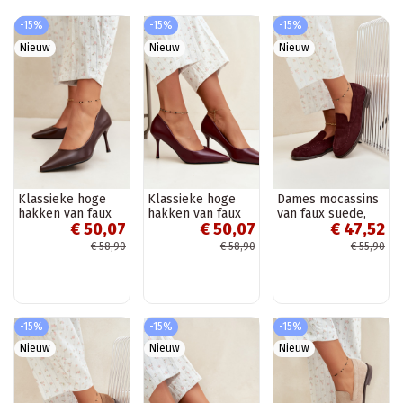
-15%
-15%
-15%
Nieuw
Nieuw
Nieuw
Klassieke hoge
Klassieke hoge
Dames mocassins
hakken van faux
hakken van faux
van faux suede,
€ 50,07
€ 50,07
€ 47,52
leer, chocolade
leer, bordeaux
bordeaux Laisie
Nesha
Nesha
€ 58,90
€ 58,90
€ 55,90
-15%
-15%
-15%
Nieuw
Nieuw
Nieuw