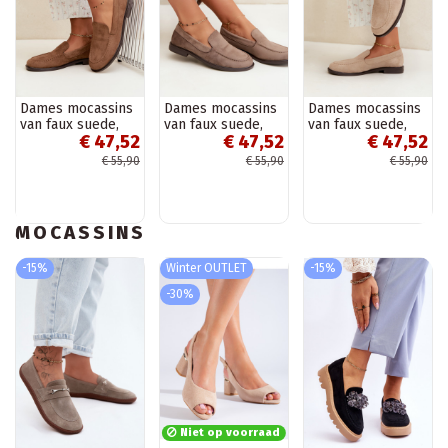
Dames mocassins
Dames mocassins
Dames mocassins
van faux suede,
van faux suede,
van faux suede,
€ 47,52
€ 47,52
€ 47,52
bruin Laisie
kleikleur Laisie
zandkleur Laisie
€ 55,90
€ 55,90
€ 55,90
MOCASSINS
-15%
Winter OUTLET
-15%
-30%
Niet op voorraad