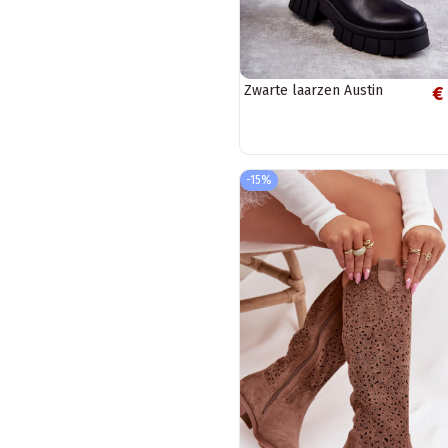
Zwarte laarzen Austin
€
-15%