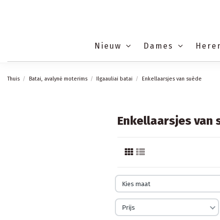
Nieuw
Dames
Here
Thuis
Batai, avalynė moterims
Ilgaauliai batai
Enkellaarsjes van suède
Enkellaarsjes van
Kies maat
Prijs