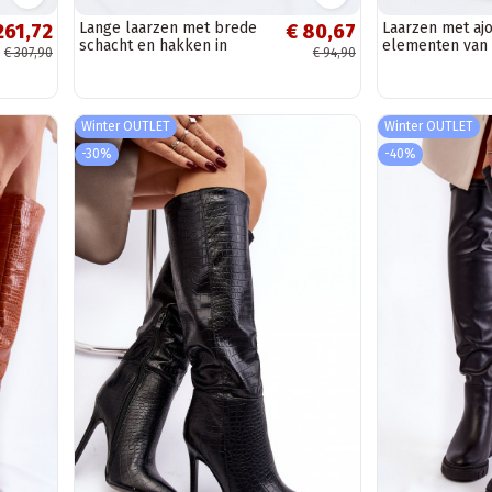
Lange laarzen met brede
Laarzen met aj
261,72
€ 80,67
schacht en hakken in
elementen van 
€ 307,90
€ 94,90
chocolade kleur Harela
suede Zazoo 31
zandkleur
Winter OUTLET
Winter OUTLET
-30%
-40%