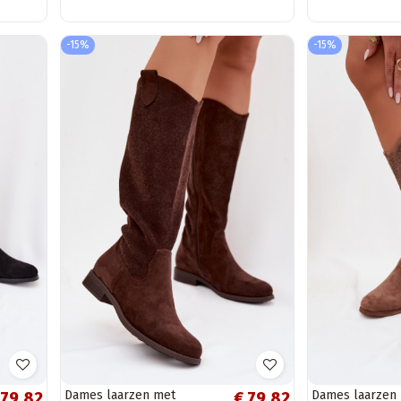
-15%
-15%
Dames laarzen met
Dames laarzen
 79,82
€ 79,82