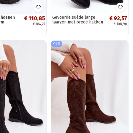
choenen
Gevoerde suède lange
€ 110,85
€ 92,57
rm
laarzen met brede hakken
€ 184,75
€ 108,90
S.Barski HY07-31 in zwarte
kleur
-15%