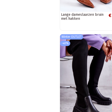
Lange dameslaarzen bruin
€
met hakken
Winter OUTLET
-40%