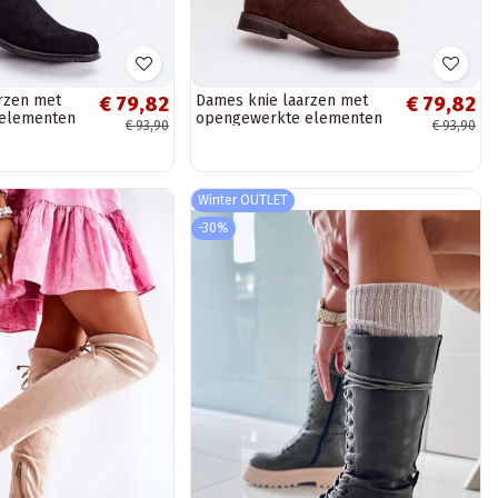
rzen met
Dames knie laarzen met
€ 79,82
€ 79,82
elementen
opengewerkte elementen
€ 93,90
€ 93,90
n S.Barski
en brede hakken S.Barski
HY61-8023,...
Winter OUTLET
-30%