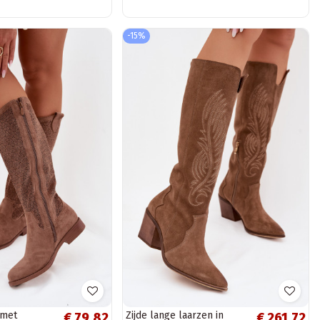
-15%
 met
Zijde lange laarzen in
€ 79,82
€ 261,72