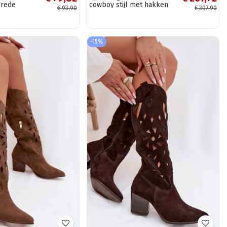
brede
cowboy stijl met hakken
€ 93,90
€ 307,90
i HY61-8022
Zazoo 3152 in zand kleur
-15%