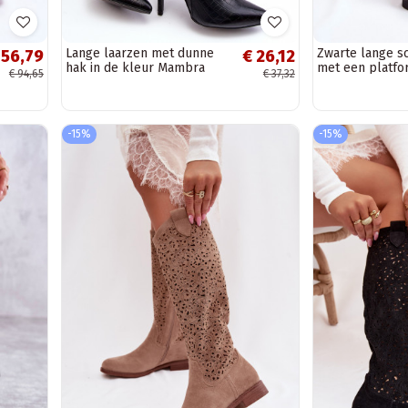
Lange laarzen met dunne
Zwarte lange s
 56,79
€ 26,12
hak in de kleur Mambra
met een platfo
€ 94,65
€ 37,32
zwart
Schoenen
-15%
-15%