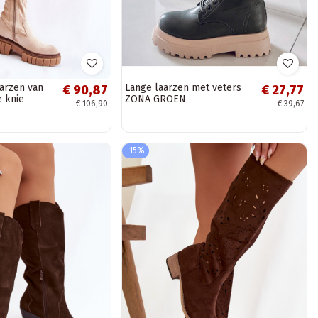
arzen van
Lange laarzen met veters
€ 90,87
€ 27,77
 knie
ZONA GROEN
€ 106,90
€ 39,67
era
-15%