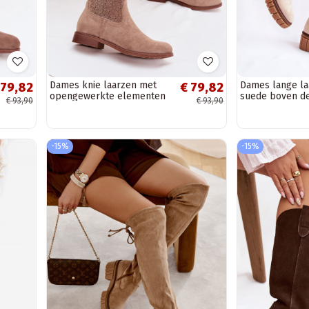
Dames knie laarzen met
Dames lange la
 79,82
€ 79,82
opengewerkte elementen
suede boven de
€ 93,90
€ 93,90
en brede hakken S.Barski
ivoorkleur Che
HY61-8022,...
-15%
-15%