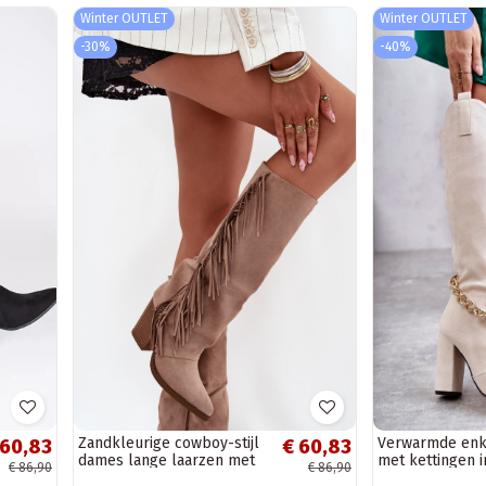
Winter OUTLET
Winter OUTLET
-30%
-40%
Zandkleurige cowboy-stijl
Verwarmde enke
 60,83
€ 60,83
dames lange laarzen met
met kettingen i
€ 86,90
€ 86,90
franjes en hakken „Tivara"
ivoorkleurige J