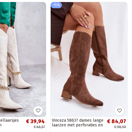
-15%
llaarsjes
Vinceza 58637 dames lange
€ 39,94
€ 84,07
n
laarzen met perforaties en
€ 66,57
€ 98,90
asmin
lage hak in bruine kleur