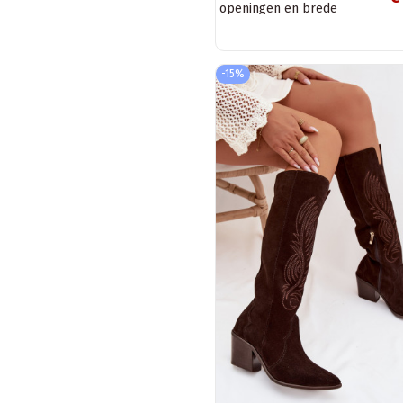
openingen en brede
hakken S.Barski HY61-8022
zwart
-15%