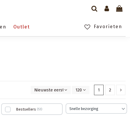
Favorieten
gen
Outlet
Nieuwste eerst
120
1
2
Snelle bezorging
Bestsellers
53