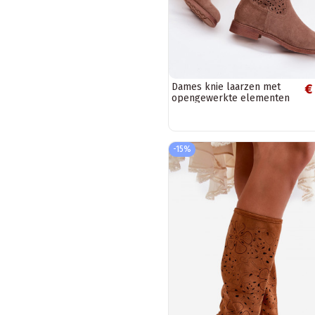
Dames knie laarzen met
€
opengewerkte elementen
en brede hakken S.Barski
HY61-8023,...
-15%