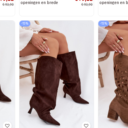
openingen en brede
openingen en 
€ 93,90
€ 93,90
hakken S.Barski HY61-8022
hakken S.Barsk
chocoladekleur
bruin
-15%
-15%