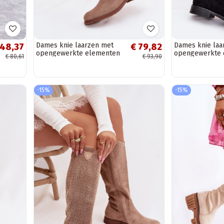
Dames knie laarzen met
Dames knie laa
 48,37
€ 79,82
opengewerkte elementen
opengewerkte 
€ 80,61
€ 93,90
en brede hakken S.Barski
en brede hakke
HY61-8023,...
HY61-8023,...
-15%
-15%