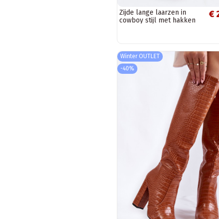
Zijde lange laarzen in
€ 
cowboy stijl met hakken
Zazoo 3152 in chocolade
kleur
Winter OUTLET
-40%