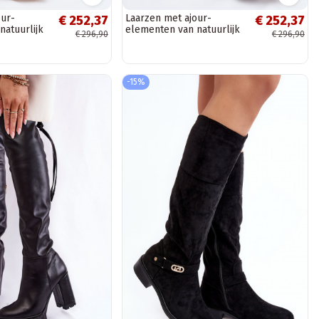
our-
Laarzen met ajour-
€ 252,37
€ 252,37
natuurlijk
elementen van natuurlijk
€ 296,90
€ 296,90
67 in
suede Zazoo 3167 in
chocoladekleur
-15%