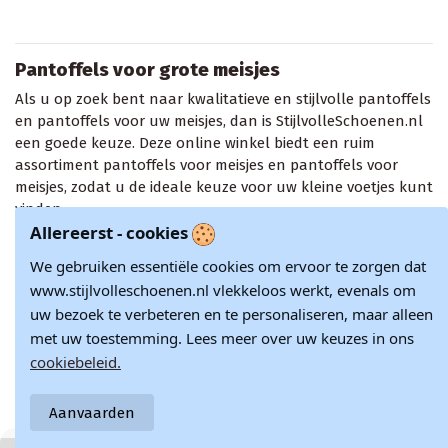
Pantoffels voor grote meisjes
Als u op zoek bent naar kwalitatieve en stijlvolle pantoffels
en pantoffels voor uw meisjes, dan is StijlvolleSchoenen.nl
een goede keuze. Deze online winkel biedt een ruim
assortiment pantoffels voor meisjes en pantoffels voor
meisjes, zodat u de ideale keuze voor uw kleine voetjes kunt
vinden.
Allereerst - cookies
Ten eerste is het bij het zoeken naar pantoffels voor meisjes
We gebruiken essentiële cookies om ervoor te zorgen dat
belangrijk om aandacht te besteden aan de materialen
waaruit ze zijn gemaakt. Een teenslipper van goede
www.stijlvolleschoenen.nl vlekkeloos werkt, evenals om
kwaliteit moet gemaakt zijn van duurzaam materiaal, zodat
uw bezoek te verbeteren en te personaliseren, maar alleen
Laat meer zien...
deze sterk is en bestand is tegen dagelijks gebruik. Ook is
met uw toestemming. Lees meer over uw keuzes in ons
het belangrijk om op de antislipfunctie te letten, zodat je
cookiebeleid.
kleintje veilig op gladde oppervlakken kan lopen.
Ten tweede, als je op zoek bent naar plukjes voor meisjes,
Aanvaarden
moet je beslissen welke stijl je wilt. StijlvolleSchoenen.nl