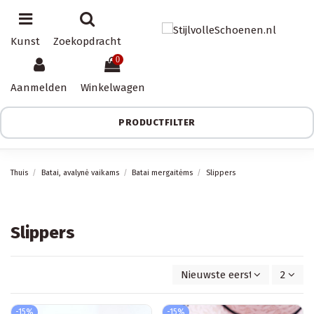
Kunst
Zoekopdracht
0
Aanmelden
Winkelwagen
PRODUCTFILTER
Thuis
Batai, avalynė vaikams
Batai mergaitėms
Slippers
Slippers
Nieuwste eerst
2
-15%
-15%