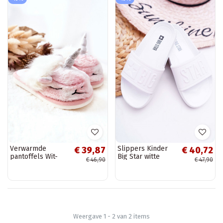
Verwarmde
Slippers Kinder
€ 39,87
€ 40,72
pantoffels Wit-
Big Star witte
€ 46,90
€ 47,90
roze kleur Ronee
kleur DD374154
Weergave 1 - 2 van 2 items