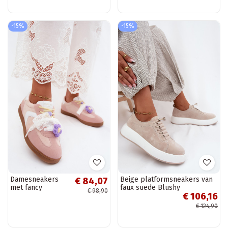
Giselia
Meloria
-15%
-15%
Damesneakers
Beige platformsneakers van
€ 84,07
met fancy
faux suede Blushy
€ 98,90
€ 106,16
bloemen en een
strik in roze
€ 124,90
Coastelle