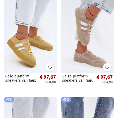
Gele platform
Beige platform
€ 97,67
€ 97,67
sneakers van faux
sneakers van faux
€ 114,90
€ 114,90
suede Coralia
suede Coralia
-15%
-15%