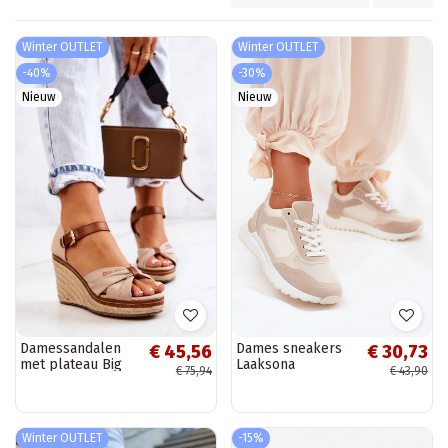
Winter OUTLET
Winter OUTLET
-40%
-30%
Nieuw
Nieuw
Damessandalen
Dames sneakers
€ 45,56
€ 30,73
met plateau Big
Laaksona
€ 75,94
€ 43,90
Star beige
Winter OUTLET
-15%