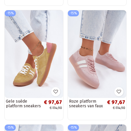
-15%
-15%
Gele suède
Roze platform
€ 97,67
€ 97,67
platform sneakers
sneakers van faux
€ 114,90
€ 114,90
Coressa
suede Coralia
-15%
-15%