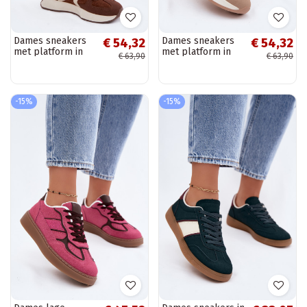
Dames sneakers
Dames sneakers
€ 54,32
€ 54,32
met platform in
met platform in
€ 63,90
€ 63,90
bruine kleur
zandkleur Laurelia
Laurelia
-15%
-15%