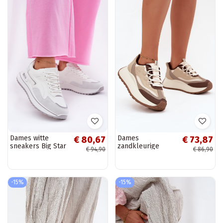
Dames witte
Dames
€ 80,67
€ 73,87
sneakers Big Star
zandkleurige
€ 94,90
€ 86,90
RR274A213, Hi-
sneakers met
Poly systeem
platform Big Star
SS274002 HI-POLY
SYSTEM
-15%
-15%