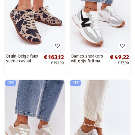
Bruin-beige faux
Dames sneakers
€ 163,12
€ 49,22
suede casual
wit-grijs Britma
€ 191,90
€ 57,90
schoenen
Barefoot Zazoo
N1120
-15%
-15%