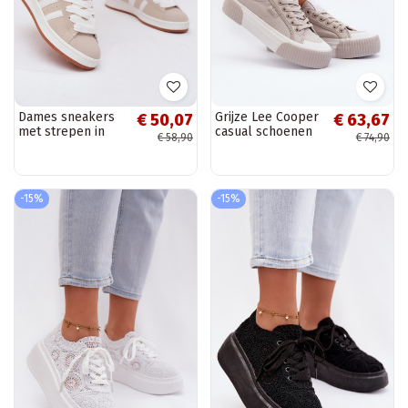
Dames sneakers
Grijze Lee Cooper
€ 50,07
€ 63,67
met strepen in
casual schoenen
€ 58,90
€ 74,90
zandkleur Cascade
op dikke zool
LCIN-24-31-2178
-15%
-15%