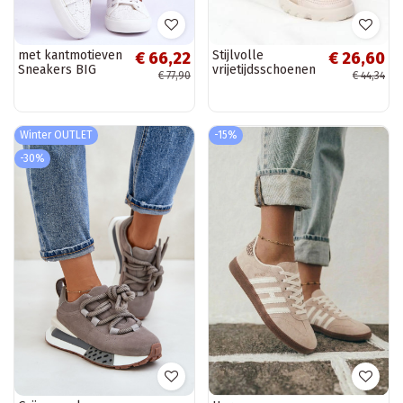
met kantmotieven
Stijlvolle
€ 66,22
€ 26,60
Sneakers BIG
vrijetijdsschoenen
€ 77,90
€ 44,34
STAR W274925
beige Born This
witte kleur
Way
Winter OUTLET
-15%
-30%