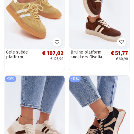
Gele suède
Bruine platform
€ 107,02
€ 51,77
platform
sneakers Giselia
€ 125,90
€ 60,90
sneakers Artelle
-15%
-15%