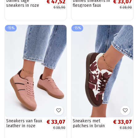
Dames lage
Dames sneakers in
€ 47,52
€ 33,07
sneakers in roze
flesgroen faux
€ 55,90
€ 38,90
kleur Brenelle
leather Corelle
-15%
-15%
Sneakers van faux
Sneakers met
€ 33,07
€ 33,07
leather in roze
patches in bruin
€ 38,90
€ 38,90
Corelle
Corelle