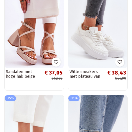
Sandalen met
Witte sneakers
€ 37,05
€ 38,43
hoge hak beige
met plateau van
€ 52,93
€ 54,90
Secret Rose
eco-leer Vhisper
-15%
-15%