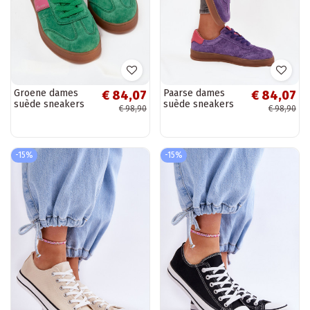
Groene dames
Paarse dames
€ 84,07
€ 84,07
suède sneakers
suède sneakers
€ 98,90
€ 98,90
Vinceza 79576
Vinceza 79576
-15%
-15%