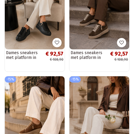
Dames sneakers
Dames sneakers
€ 92,57
€ 92,57
met platform in
met platform in
€ 108,90
€ 108,90
zwart faux leather
chocolade faux
Corisa
suede Corisa
-15%
-15%