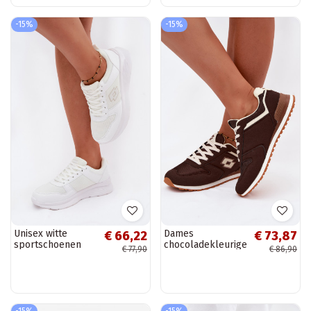
verschillende
kleuren
-15%
-15%
Unisex witte
Dames
€ 66,22
€ 73,87
sportschoenen
chocoladekleurige
€ 77,90
€ 86,90
LOTTO 2401651U
sneakers LOTTO
SOBRIO OC
2401850U EPICAN
-15%
-15%