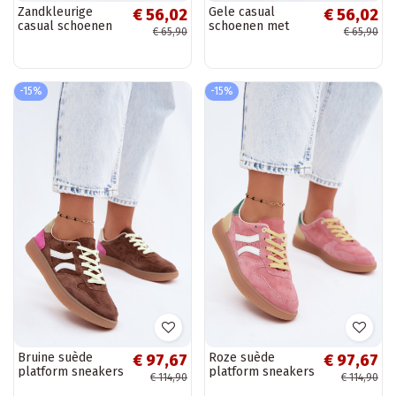
Zandkleurige
Gele casual
€ 56,02
€ 56,02
casual schoenen
schoenen met
€ 65,90
€ 65,90
met platform en
platform en
kantmotieven
kantmotieven
Evalora
Evalora
-15%
-15%
Bruine suède
Roze suède
€ 97,67
€ 97,67
platform sneakers
platform sneakers
€ 114,90
€ 114,90
Coressa
Coressa