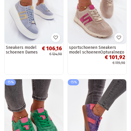
Sneakers model
sportschoenen Sneakers
€ 106,16
schoenen Dames
model schoenenOpturalnego
€ 124,90
€ 101,92
met platform
van suèdeu Dames beige
natuurlijk
Lovey
€ 119,90
suèdeoIna blauIn
Salima
-15%
-15%