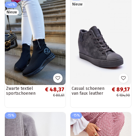
Nieuw
-40%
Nieuw
Zwarte textiel
Casual schoenen
€ 48,37
€ 89,17
sportschoenen
van faux leather
€ 80,61
€ 104,90
Runaway
met platform in
grijs Big Star
MM274005
-15%
-15%