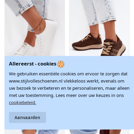
Allereerst - cookies
We gebruiken essentiële cookies om ervoor te zorgen dat
Witte dames
Sneakers voor
www.stijlvolleschoenen.nl vlekkeloos werkt, evenals om
€ 72,17
€ 74,72
sneakers van faux
dames met
€ 84,90
€ 87,90
uw bezoek te verbeteren en te personaliseren, maar alleen
leather Big Star
platform Big Star
TT274960
UU274040 w
met uw toestemming. Lees meer over uw keuzes in ons
kolorze
cookiebeleid.
czekoladowym
-15%
-15%
Aanvaarden