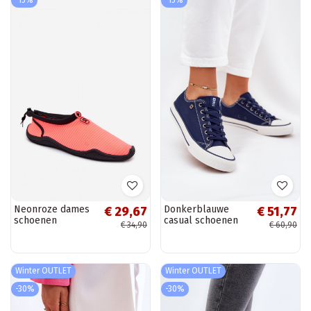
Neonroze dames
Donkerblauwe
€ 29,67
€ 51,77
schoenen
casual schoenen
€ 34,90
€ 60,90
PROINATER PRO-
Big Star DD274A235
26-48-125L
Winter OUTLET
Winter OUTLET
-30%
-30%