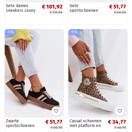
Gele dames
Gele
€ 101,92
€ 51,77
sneakers Lovey
sportschoenen
€ 119,90
€ 60,90
van faux suede
met platform
Giselia
-15%
-15%
Zwarte
Casual schoenen
€ 51,77
€ 34,77
sportschoenen
met platform en
€ 60,90
€ 40,90
met platform
luipaardprint