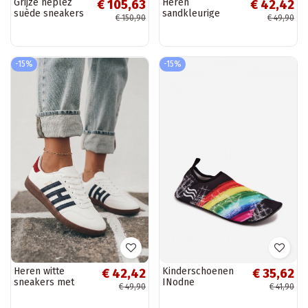
Grijze neplez
Heren
€ 105,63
€ 42,42
suède sneakers
sandkleurige
€ 150,90
€ 49,90
met platform en
sneakers met
dikke veters
bandjes Chrissy
Artiker 54C1463
-15%
-15%
Heren witte
Kinderschoenen
€ 42,42
€ 35,62
sneakers met
INodne
€ 49,90
€ 41,90
bandjes Chrissy
PROINATER PRO-
23-34-109L in