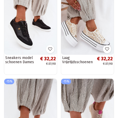
Sneakers model
Laag
€ 32,22
€ 32,22
schoenen Dames
Vrijetijdsschoenen
€ 37,90
€ 37,90
Met Decoratie
met platform INit-
zInart Soothe
gouden kleur
Medina
-15%
-15%