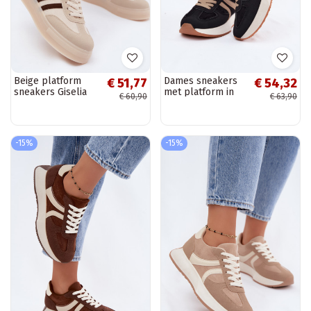
Beige platform
Dames sneakers
€ 51,77
€ 54,32
sneakers Giselia
met platform in
€ 60,90
€ 63,90
zwarte kleur
Laurelia
-15%
-15%