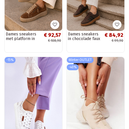
Dames sneakers
Dames sneakers
€ 92,57
€ 84,92
met platform in
in chocolade faux
€ 108,90
€ 99,90
bruin faux suede
suede Bellmont
Corisa
-15%
Winter OUTLET
-40%