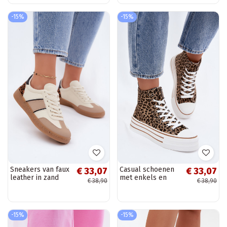
-15%
-15%
Sneakers van faux
Casual schoenen
€ 33,07
€ 33,07
leather in zand
met enkels en
€ 38,90
€ 38,90
Corelle
luipaardprint
Inildrose
-15%
-15%