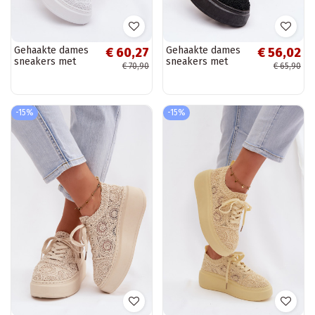
Gehaakte dames
Gehaakte dames
€ 60,27
€ 56,02
sneakers met
sneakers met
€ 70,90
€ 65,90
platform, witte
platform, zwarte
kleur, Evalora
kleur, Evalora
-15%
-15%