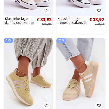
Klassieke lage
Klassieke lage
€ 33,92
€ 33,92
dames sneakers in
dames sneakers in
€ 39,90
€ 39,90
ivoor Vegas
zwart Vegas
-15%
-15%