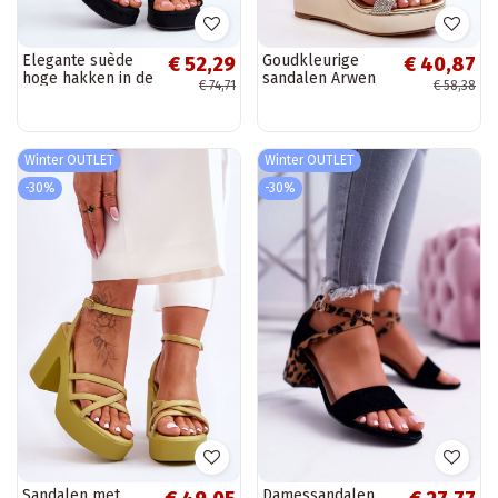
Elegante suède
Goudkleurige
€ 52,29
€ 40,87
hoge hakken in de
sandalen Arwen
€ 74,71
€ 58,38
kleur zwart Verda
met plateau
Winter OUTLET
Winter OUTLET
-30%
-30%
Sandalen met
Damessandalen