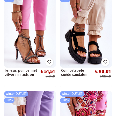
Jenesis pumps met
Comfortabele
€ 51,51
€ 90,01
zilveren studs en
suède sandalen
€ 73,59
€ 128,59
dunne hak
Big Star zwarte
kleur
Winter OUTLET
Winter OUTLET
-30%
-30%