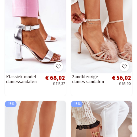
Klassiek model
Zandkleurige
€ 68,02
€ 56,02
damessandalen
dames sandalen
€ 113,37
€ 65,90
met hak in
met dunne hakken
zilverkleur van
en veren Xaliope
Laura Messi
-15%
-15%