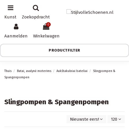
Kunst
Zoekopdracht
0
Aanmelden
Winkelwagen
PRODUCTFILTER
Thuis
Batai, avalynė moterims
Aukštakulniai bateliai
Slingpompen &
Spangenpompen
Slingpompen & Spangenpompen
Nieuwste eerst
120