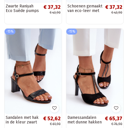
Zwarte Raniyah
Schoenen gemaakt
€ 37,32
€ 37,32
Eco Suède pumps
van eco-leer met
€ 43,90
€ 43,90
met hak
hakken in
goudkleur Raniyah
-15%
-15%
Sandalen met hak
Damessandalen
€ 52,62
€ 65,37
in de kleur zwart
met dunne hakken
€ 61,90
€ 76,90
Glindra
Ze Zdobionymi