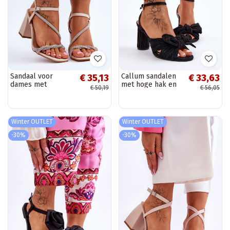
Sandaal voor
Callum sandalen
€ 35,13
€ 33,63
dames met
met hoge hak en
€ 50,19
€ 56,05
glinsterende
linten voor dames
oogjes en hakken,
in het zwart
beige Carlotta
Winter OUTLET
Winter OUTLET
-30%
-30%