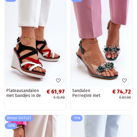
Plateausandalen
Sandalen
€ 61,97
€ 74,72
met bandjes in de
Perregimi met
€ 72,90
€ 87,90
kleur zwart Ellen
hakken met mooie
details in groene
kleur D&A MR38-
D1
Winter OUTLET
-15%
-30%