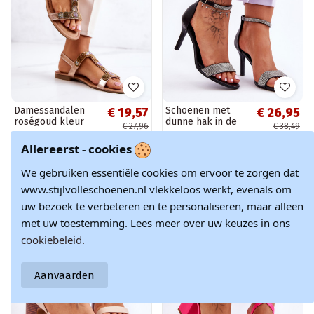
Damessandalen
Schoenen met
€ 19,57
€ 26,95
roségoud kleur
dunne hak in de
€ 27,96
€ 38,49
Julies
kleur Perfecto
zwart
Allereerst - cookies
We gebruiken essentiële cookies om ervoor te zorgen dat
Winter OUTLET
Winter OUTLET
www.stijlvolleschoenen.nl vlekkeloos werkt, evenals om
-30%
-30%
uw bezoek te verbeteren en te personaliseren, maar alleen
met uw toestemming. Lees meer over uw keuzes in ons
cookiebeleid.
Aanvaarden