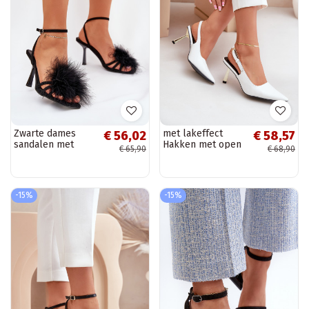
Zwarte dames
met lakeffect
€ 56,02
€ 58,57
sandalen met
Hakken met open
€ 65,90
€ 68,90
dunne hakken en
hiel Initte kleur
veren Xaliope
Filona
-15%
-15%