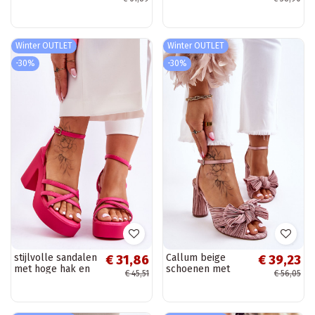
hakken in felroze
met platform
kleur Hettie
Verda
Winter OUTLET
Winter OUTLET
-30%
-30%
stijlvolle sandalen
Callum beige
€ 31,86
€ 39,23
met hoge hak en
schoenen met
€ 45,51
€ 56,05
bandjes in roze
hoge hakken voor
kleur Shemira
dames