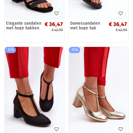
Elegante sandalen
Damessandalen
€ 36,47
€ 36,47
met hoge hakken
met hoge hak
€ 42,90
€ 42,90
Z Błyszczącym in
gemaakt van eco-
de zwarte kleur
leer in de zwarte
Tessata
kleur Lyana
-15%
-15%