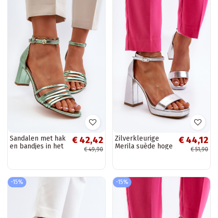
Sandalen met hak
Zilverkleurige
€ 42,42
€ 44,12
en bandjes in het
Merila suède hoge
€ 49,90
€ 51,90
groen Enitia
hakken met
vierkante neus
-15%
-15%