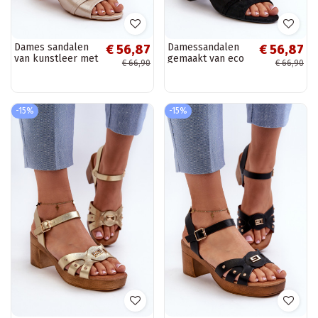
Dames sandalen
Damessandalen
€ 56,87
€ 56,87
van kunstleer met
gemaakt van eco
€ 66,90
€ 66,90
hakken en mooie
suède met hakken
details gouden
met mooie details
kleur Narhi
in zwart Narhi
-15%
-15%