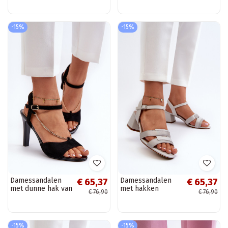
Paskami Sergio
Leone SK924
zwarte kleur
-15%
-15%
Damessandalen
Damessandalen
€ 65,37
€ 65,37
met dunne hak van
met hakken
€ 76,90
€ 76,90
eco-suède met
gemaakt van
kettingen Sergio
ecoleer Sergio
Leone SK925 in
Leone SK894
zwart
grijze kleur
-15%
-15%