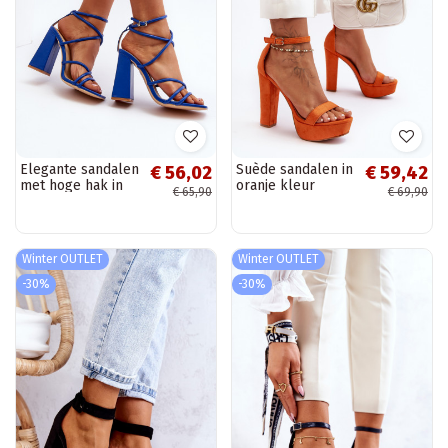
Elegante sandalen
Suède sandalen in
€ 56,02
€ 59,42
met hoge hak in
oranje kleur
€ 65,90
€ 69,90
de kleur blauw
Essence
Josette
Winter OUTLET
Winter OUTLET
-30%
-30%