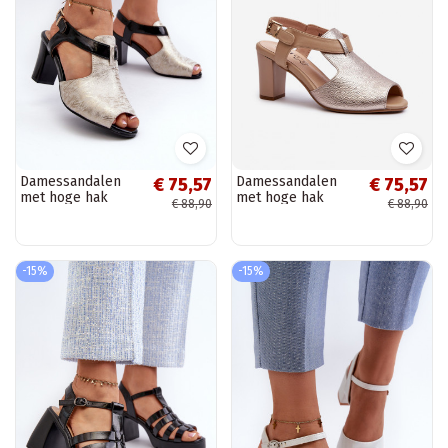
Damessandalen
Damessandalen
€ 75,57
€ 75,57
met hoge hak
met hoge hak
€ 88,90
€ 88,90
gemaakt van eco-
gemaakt van eco-
leer in de
leer in de
goudzwarte kleur
goudkleur
Queenmarie
Queenmarie
-15%
-15%