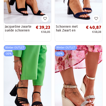
Jacqueline zwarte
Schoenen met
€ 39,23
€ 40,87
suède schoenen
hak Zwart en
€ 56,05
€ 58,38
met hakken
marineblauw
Lorene
Winter OUTLET
Winter OUTLET
-30%
-30%