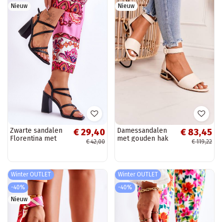
Nieuw
Nieuw
Zwarte sandalen
Damessandalen
€ 29,40
€ 83,45
Florentina met
met gouden hak
€ 42,00
€ 119,22
hakken
Laura Messi beige
Winter OUTLET
Winter OUTLET
-40%
-40%
Nieuw