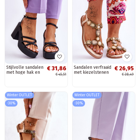
Stijlvolle sandalen
Sandalen verfraaid
€ 31,86
€ 26,95
met hoge hak en
met kiezelstenen
€ 45,51
€ 38,49
bandjes in de
in beige kleur
zwarte kleur
Dallas
Shemira
Winter OUTLET
Winter OUTLET
-30%
-30%