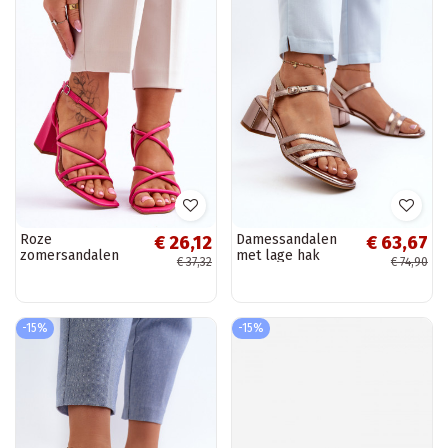
Roze
Damessandalen
€ 26,12
€ 63,67
zomersandalen
met lage hak
€ 37,32
€ 74,90
met hoge hakken
gemaakt van eco-
Lucetta
leer Sergio Leone
SK046
roségouden kleur
-15%
-15%