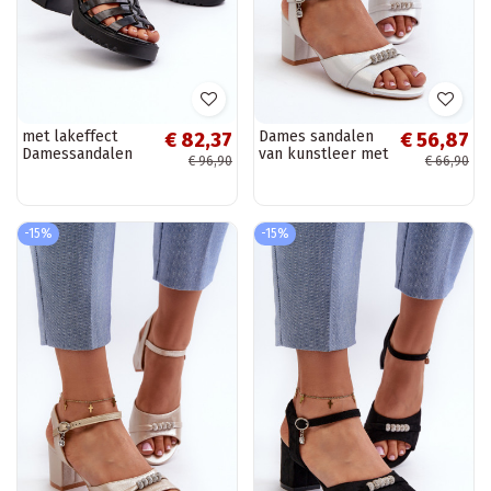
met lakeffect
Dames sandalen
€ 82,37
€ 56,87
Damessandalen
van kunstleer met
€ 96,90
€ 66,90
met hoge hak in
hakken en mooie
de zwarte kleur
details zilveren
Aninifer
kleur Narhi
-15%
-15%