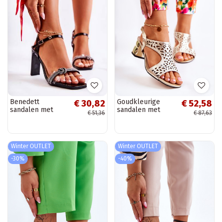
Benedett
Goudkleurige
€ 30,82
€ 52,58
sandalen met
sandalen met
€ 51,36
€ 87,63
lakleereffect en
hakken met salie
glinsterende
en opengewerkte
oogjes in zwart
elementen
Winter OUTLET
Winter OUTLET
-30%
-40%