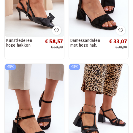
Kunstlederen
Damessandalen
€ 58,57
€ 33,07
hoge hakken
met hoge hak,
€ 68,90
€ 38,90
schoenen met
gemaakt van Eco
strikken zwarte
Suede Black
kleur Volamia
Upttima
-15%
-15%