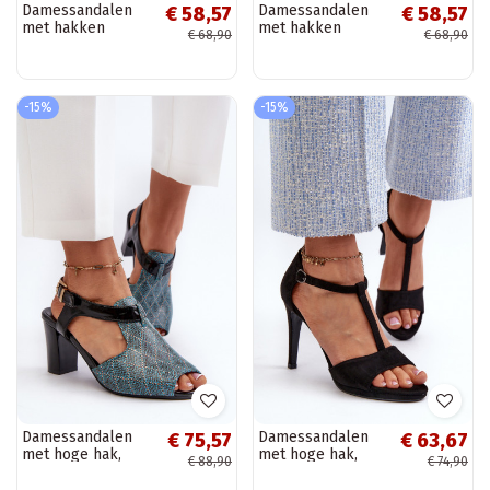
Damessandalen
Damessandalen
€ 58,57
€ 58,57
met hakken
met hakken
€ 68,90
€ 68,90
gemaakt van eco-
gemaakt van eco-
leer in de gouden
leer in de kleur
kleur Assames
zwart Assames
-15%
-15%
Damessandalen
Damessandalen
€ 75,57
€ 63,67
met hoge hak,
met hoge hak,
€ 88,90
€ 74,90
gemaakt van
gemaakt van Eco
ecoleer turquoise
Suède, Zwart