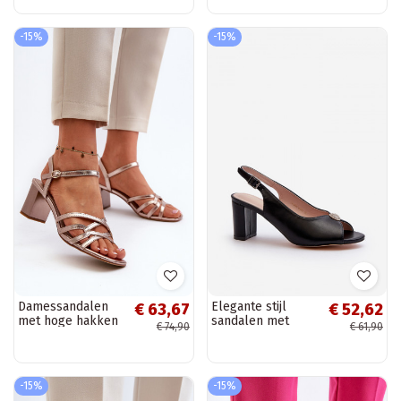
Queenmarie
Obdaria
-15%
-15%
Damessandalen
Elegante stijl
€ 63,67
€ 52,62
met hoge hakken
sandalen met
€ 74,90
€ 61,90
Sergio Leone
hakken met
SK065 goudkleur
ornamenten in de
zwarte kleur
Trasea
-15%
-15%