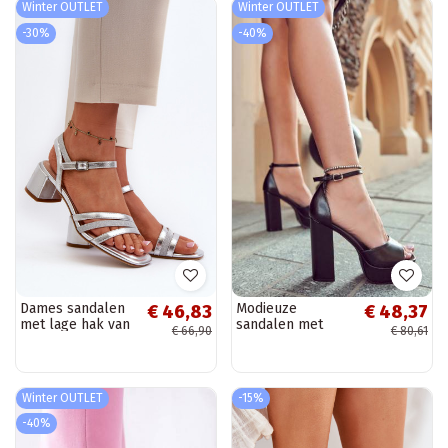
Winter OUTLET
Winter OUTLET
-30%
-40%
Dames sandalen
Modieuze
€ 46,83
€ 48,37
met lage hak van
sandalen met
€ 66,90
€ 80,61
eco-leer Sergio
hoge hak in de
Leone SK046
zwarte kleur
zilver
Besso
Winter OUTLET
-15%
-40%