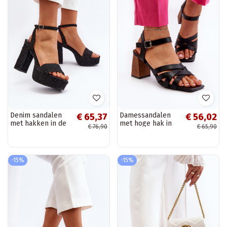
Denim sandalen
Damessandalen
€ 65,37
€ 56,02
met hakken in de
met hoge hak in
€ 76,90
€ 65,90
kleur zwart Acrana
de kleur Opifiana
zwart
-15%
-15%