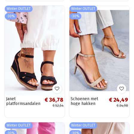
S.Barski MR1037-
01
Winter OUTLET
Winter OUTLET
-30%
-30%
Janet
Schoenen met
€ 36,78
€ 24,49
platformsandalen
hoge hakken
€ 52,54
€ 34,98
in het zwart
MICHELLE in kaki
kleur met een
dunne hak
Winter OUTLET
Winter OUTLET
-30%
-30%