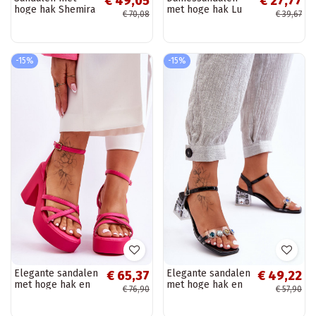
€ 49,05
€ 27,77
hoge hak Shemira
met hoge hak Lu
€ 70,08
€ 39,67
in groene kleur
Boo met
met bandjes
luipaardprint in de
kleur zwart Fall In
Love
-15%
-15%
Elegante sandalen
Elegante sandalen
€ 65,37
€ 49,22
met hoge hak en
met hoge hak en
€ 76,90
€ 57,90
bandjes in de roze
glanzende oogjes
kleur Shemira
in de kleur zwart