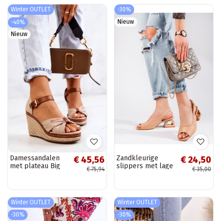
Winter OUTLET
-30%
Nieuw
-40%
Nieuw
Damessandalen
Zandkleurige
€ 45,56
€ 24,50
met plateau Big
slippers met lage
€ 75,94
€ 35,00
Star beige
hak Vinceza
Winter OUTLET
Winter OUTLET
-30%
-30%