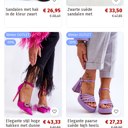
Sandalen met hak
Zwarte suède
€ 26,95
€ 33,50
in de kleur zwart
sandalen met
€ 38,49
€ 47,85
Alicia
gouden details
Enjoy
Winter OUTLET
Winter OUTLET
-30%
-30%
Elegante stijl hoge
Elegante paarse
€ 43,33
€ 27,23
hakken met dunne
suède high heels
€ 61,89
€ 38,90