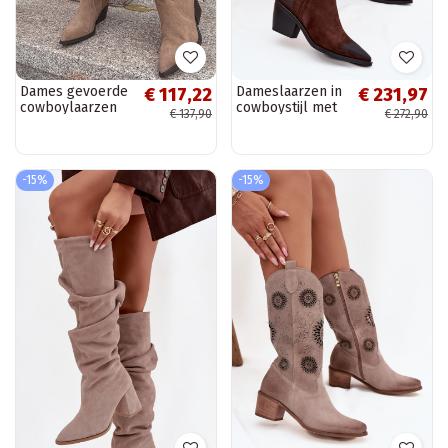
Dames gevoerde
Dameslaarzen in
€ 117,22
€ 231,97
cowboylaarzen
cowboystijl met
€ 137,90
€ 272,90
van kunstsuède,
hakken van
chaki, Urselle
natuurlijk suède
Artiker 57C0230
bruine kleur
-15%
-15%