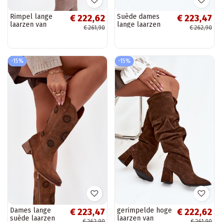
Rimpel lange
Suède dames
€ 222,62
€ 223,47
laarzen van
lange laarzen
€ 261,90
€ 262,90
natuurlijke suede
met
met hak, gevoerd
opengewerkte
Zazoo 4228
elementen Zazoo
zandkleur
3852 cappuccino
-15%
-15%
kleur
Dames lange
gerimpelde hoge
€ 223,47
€ 222,62
suède laarzen
laarzen van
€ 262,90
€ 261,90