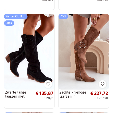
met openingen
natuurlijk suède
"Zazoo" 3793
met hakken
bruine kleur
gevoerd Zazoo
4228 bruin
Winter OUTLET
-15%
-30%
Zwarte lange
Zachte kniehoge
€ 135,87
€ 227,72
laarzen met
laarzen in
€ 194,11
€ 267,90
hakken
cowboystijl voor
dames tot
halverwege de
kuit, in bruin