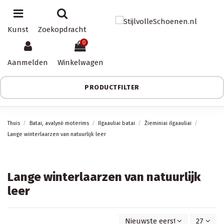
Kunst
Zoekopdracht
0
Aanmelden
Winkelwagen
PRODUCTFILTER
Thuis
Batai, avalynė moterims
Ilgaauliai batai
Žieminiai ilgaauliai
Lange winterlaarzen van natuurlijk leer
Lange winterlaarzen van natuurlijk
leer
Nieuwste eerst
27