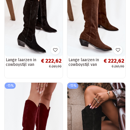
Lange laarzen in
Lange laarzen in
€ 222,62
€ 222,62
cowboystijl van
cowboystijl van
€ 261,90
€ 261,90
kunstsuède
kunstsuède
warm Zazoo 4225
warm Zazoo 4225
zwarte kleur
bruine kleur
-15%
-15%