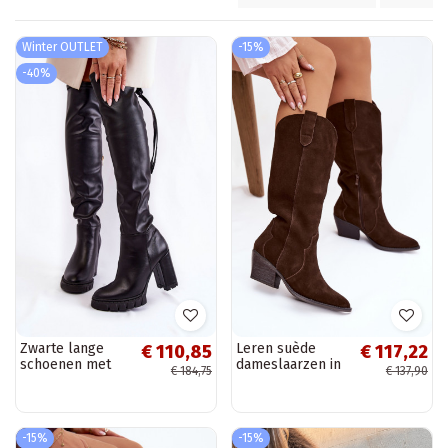
Winter OUTLET
-15%
-40%
Zwarte lange
Leren suède
€ 110,85
€ 117,22
schoenen met
dameslaarzen in
€ 184,75
€ 137,90
een platform
cowboystijl,
Schoenen
gevoerd in
chocoladekleur
Urselle
-15%
-15%