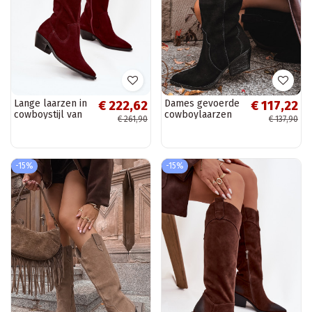
Lange laarzen in
Dames gevoerde
€ 222,62
€ 117,22
cowboystijl van
cowboylaarzen
€ 261,90
€ 137,90
kunstsuède
van kunstsuède,
warm Zazoo 4225
zwart, Urselle
bordeaux kleur
-15%
-15%