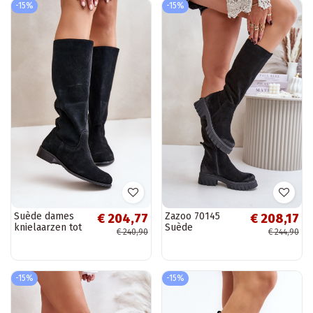
-15%
-15%
Suède dames
Zazoo 70145
€ 204,77
€ 208,17
knielaarzen tot
Suède
€ 240,90
€ 244,90
halverwege de
knielaarzen,
kuit met hak
gevoerd, zwart
LeIskis 3616,
zwart
-15%
-15%