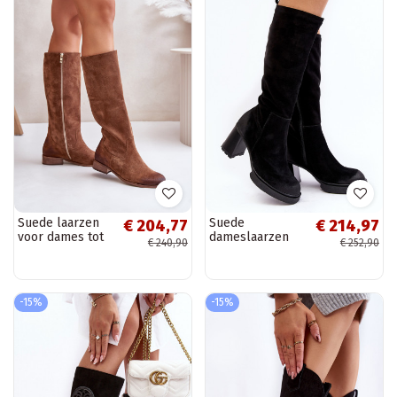
Suede laarzen
Suede
€ 204,77
€ 214,97
voor dames tot
dameslaarzen
€ 240,90
€ 252,90
halverwege de
met hakken tot
kuit bruin LeĮskis
de knie Lemar
3616
zwart Ceraxa
-15%
-15%