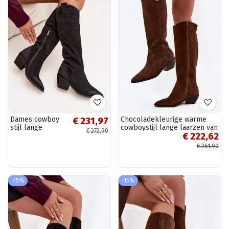
Dames cowboy
Chocoladekleurige warme
€ 231,97
stijl lange
cowboystijl lange laarzen van
€ 272,90
€ 222,62
laarzen met
kunstleer Zazoo 4224
hakken van echt
€ 261,90
suede, Artiker
57C0232, zwart
-15%
-15%