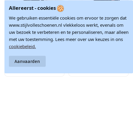
Allereerst - cookies
We gebruiken essentiële cookies om ervoor te zorgen dat
www.stijlvolleschoenen.nl vlekkeloos werkt, evenals om
uw bezoek te verbeteren en te personaliseren, maar alleen
met uw toestemming. Lees meer over uw keuzes in ons
cookiebeleid.
Dames suède
Dames suède
€ 233,67
€ 204,77
Aanvaarden
laarzen tot de
lange laarzen
€ 274,90
€ 240,90
knie zwarte
met hakken
kleur LeĮskis
LeĮskis Shoes
3367
2934/B zwart
Winter OUTLET
Winter OUTLET
-30%
-40%