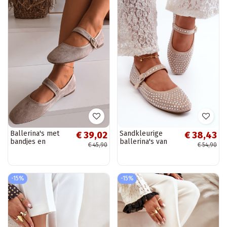
Ballerina's met
Sandkleurige
€ 39,02
€ 38,43
bandjes en
ballerina's van
€ 45,90
€ 54,90
gouden
kunstsuède met
accessoires met
Swarovski-
gespen in
kristallen Tinara
zandkleur Kelisa
-15%
-15%