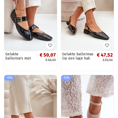
Gelakte
Gelakte ballerinas
€ 50,07
€ 47,52
ballerina's met
Op een lage hak
€ 58,90
€ 55,90
bandjes in zwart
met open hiel
Azirae
zInart Kairael
-15%
-15%