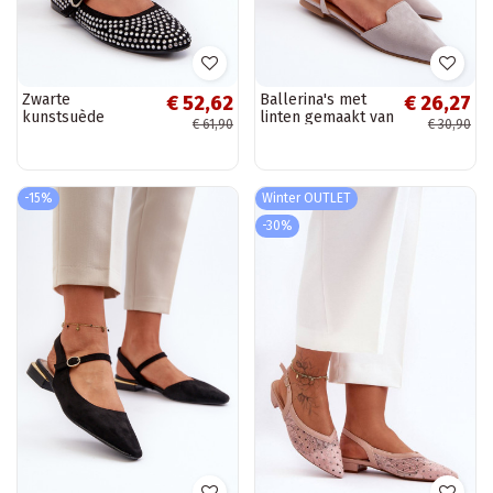
Zwarte
Ballerina's met
€ 52,62
€ 26,27
kunstsuède
linten gemaakt van
€ 61,90
€ 30,90
ballerina's,
eco-suède Z
versierd met
Schoenen met
Swarovski-
spitse neus grijs
kristallen Tinara
Ellesara
-15%
Winter OUTLET
-30%