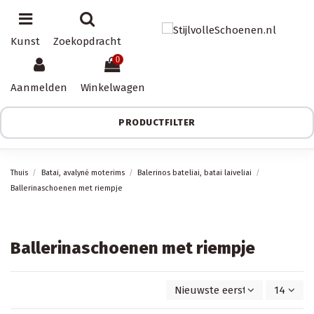
Kunst
Zoekopdracht
0
Aanmelden
Winkelwagen
PRODUCTFILTER
Thuis
Batai, avalynė moterims
Balerinos bateliai, batai laiveliai
Ballerinaschoenen met riempje
Ballerinaschoenen met riempje
Nieuwste eerst
14