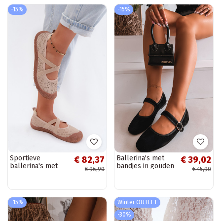
-15%
-15%
Sportieve
Ballerina's met
€ 82,37
€ 39,02
ballerina's met
bandjes in gouden
€ 96,90
€ 45,90
elastische banden
kleur met zwarte
Artiker 58C1903
gespen Kelisa
zandkleurig
-15%
Winter OUTLET
-30%