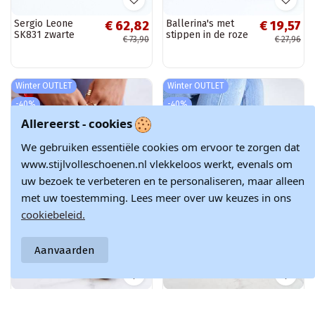
Sergio Leone
Ballerina's met
€ 62,82
€ 19,57
SK831 zwarte
stippen in de roze
€ 73,90
€ 27,96
ballerina's met
kleur Adore
lage hak en open
teen
Winter OUTLET
Winter OUTLET
-40%
-40%
Allereerst - cookies
We gebruiken essentiële cookies om ervoor te zorgen dat
www.stijlvolleschoenen.nl vlekkeloos werkt, evenals om
uw bezoek te verbeteren en te personaliseren, maar alleen
met uw toestemming. Lees meer over uw keuzes in ons
cookiebeleid.
Aanvaarden
Suede ballerina's
Glanzende
€ 71,53
€ 23,10
met kettingen
ballerina's met
€ 119,22
€ 38,49