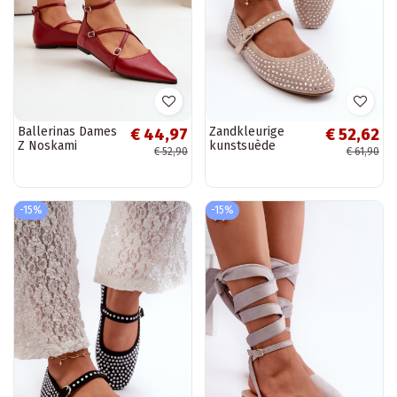
Ballerinas Dames
Zandkleurige
€ 44,97
€ 52,62
Z Noskami
kunstsuède
€ 52,90
€ 61,90
puntneus I
ballerina's,
Przeplatającymi
versierd met
Się Paskami
Swarovski-
bordeaux Violra
kristallen Tinara
-15%
-15%