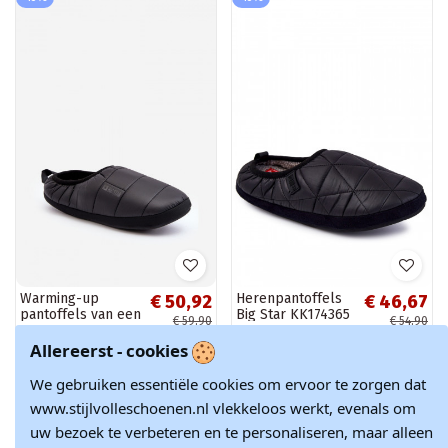
Warming-up
Herenpantoffels
€ 50,92
€ 46,67
pantoffels van een
Big Star KK174365
€ 59,90
€ 54,90
resistent model,
zwart
zwart Big Star
Allereerst - cookies
KK174363
We gebruiken essentiële cookies om ervoor te zorgen dat
www.stijlvolleschoenen.nl vlekkeloos werkt, evenals om
uw bezoek te verbeteren en te personaliseren, maar alleen
Weergave 1 - 2 van 2 items