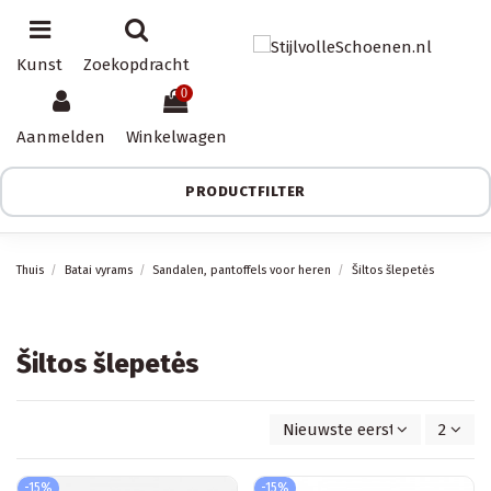
Kunst
Zoekopdracht
0
Aanmelden
Winkelwagen
PRODUCTFILTER
Thuis
Batai vyrams
Sandalen, pantoffels voor heren
Šiltos šlepetės
Šiltos šlepetės
Nieuwste eerst
2
-15%
-15%