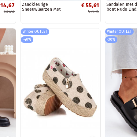
Zandkleurige
Sandalen met 
 14,67
€ 55,61
Sneeuwlaarzen Met
bont Nude Lind
€ 24,45
€ 79,45
Stijlvolle Details En
Platform
Winter OUTLET
Winter OUTLET
-40%
-30%