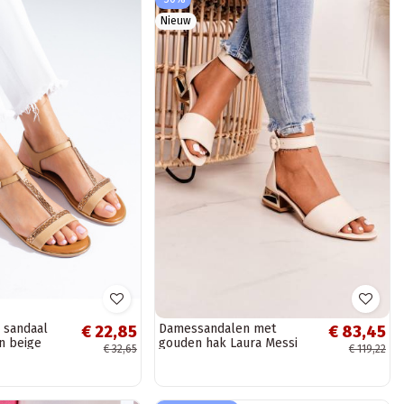
Nieuw
 sandaal
Damessandalen met
€ 22,85
€ 83,45
in beige
gouden hak Laura Messi
€ 32,65
€ 119,22
beige