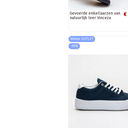
Gevoerde enkellaarzen van
€
natuurlijk leer Vinceza
zwarte kleur
Winter OUTLET
-30%