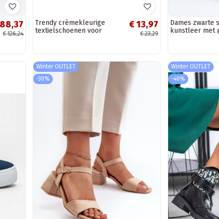
Trendy crèmekleurige
Dames zwarte s
 88,37
€ 13,97
textielschoenen voor
kunstleer met
€ 126,24
€ 23,29
kinderen met decoratieve
Valmira
rits en zwarte...
Winter OUTLET
Winter OUTLET
-30%
-40%