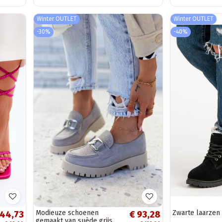
Winter OUTLET
Winter OUTLET
-30%
-40%
Modieuze schoenen
Zwarte laarzen
 44,73
€ 93,28
gemaakt van suède grijs