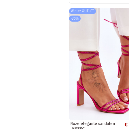
Winter OUTLET
-30%
Roze elegante sandalen
€
„Nessy"