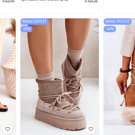
€ 63,90
€ 133,26
Rayhan
Winter OUTLET
Winter OUTLET
-30%
-40%