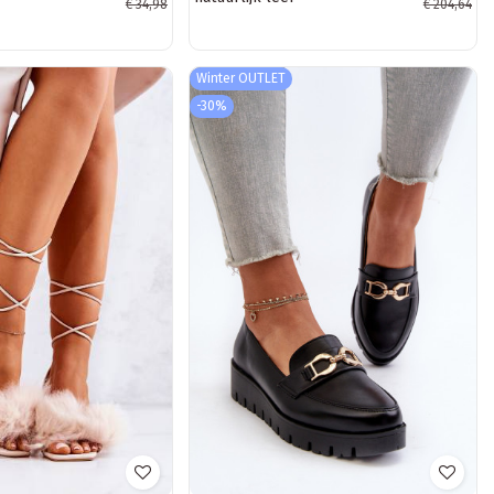
€ 34,98
€ 204,64
Winter OUTLET
-30%