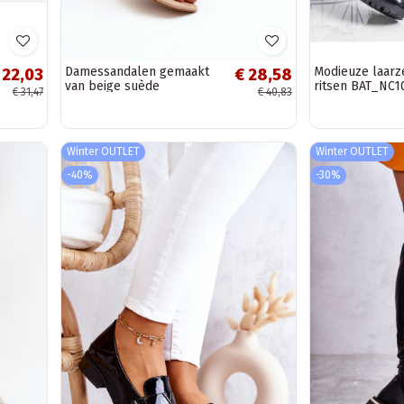
Damessandalen gemaakt
Modieuze laarz
 22,03
€ 28,58
van beige suède
ritsen BAT_NC1
€ 31,47
€ 40,83
Winter OUTLET
Winter OUTLET
-40%
-30%