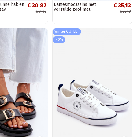
dunne hak en
Damesmocassins met
€ 30,82
€ 35,13
say
vergulde zool met
€ 51,36
€ 50,19
ornamenten in de zwarte
kleur Kaldina
Winter OUTLET
-40%