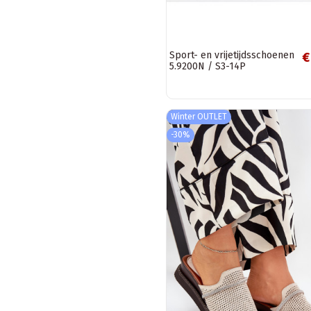
Sport- en vrijetijdsschoenen
€
5.9200N / S3-14P
Winter OUTLET
-30%