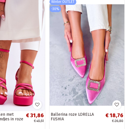
Winter OUTLET
-30%
alen met
Ballerina roze LORELLA
€ 31,86
€ 18,76
ndjes in roze
FUSHIA
€ 45,51
€ 26,80