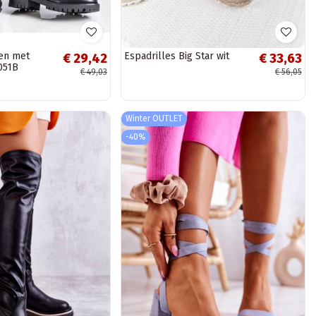
en met
Espadrilles Big Star wit
€ 29,42
€ 33,63
051B
€ 49,03
€ 56,05
Winter OUTLET
-40%