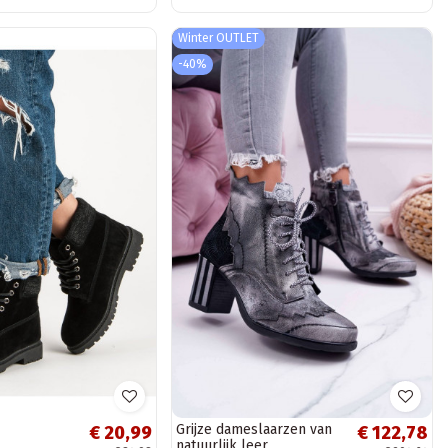
Winter OUTLET
-40%
Grijze dameslaarzen van
€ 20,99
€ 122,78
natuurlijk leer