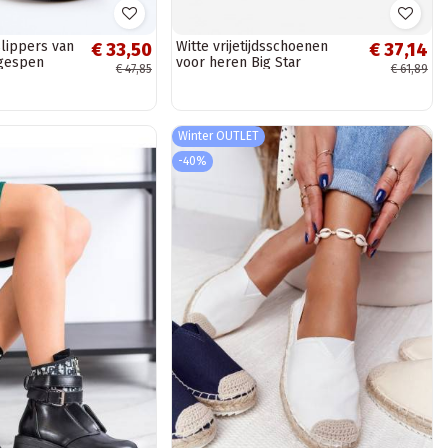
lippers van
Witte vrijetijdsschoenen
€ 33,50
€ 37,14
 gespen
voor heren Big Star
€ 47,85
€ 61,89
Winter OUTLET
-40%