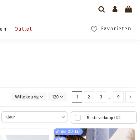
Favorieten
gen
Outlet
Willekeurig
120
1
2
3
…
9
Kleur
Beste verkoop
127
Winter OUTLET
-30%