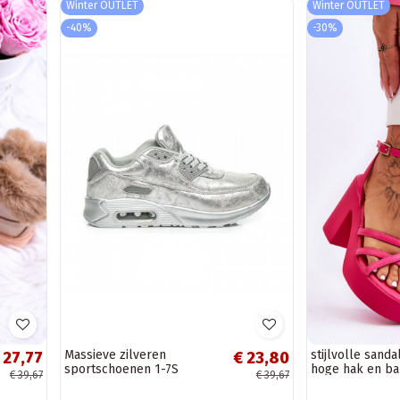
Winter OUTLET
Winter OUTLET
-40%
-30%
Massieve zilveren
stijlvolle sand
 27,77
€ 23,80
sportschoenen 1-7S
hoge hak en ba
€ 39,67
€ 39,67
kleur Shemira