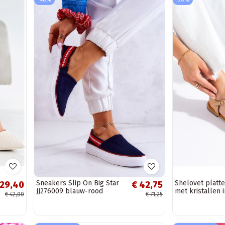
Sneakers Slip On Big Star
Shelovet platte
 29,40
€ 42,75
JJ276009 blauw-rood
met kristallen 
€ 42,00
€ 71,25
kleur