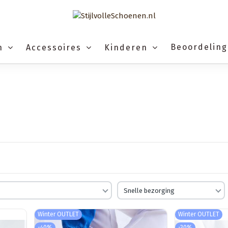
Beoordelin
n
Accessoires
Kinderen
Snelle bezorging
Winter OUTLET
Winter OUTLET
-40%
-30%