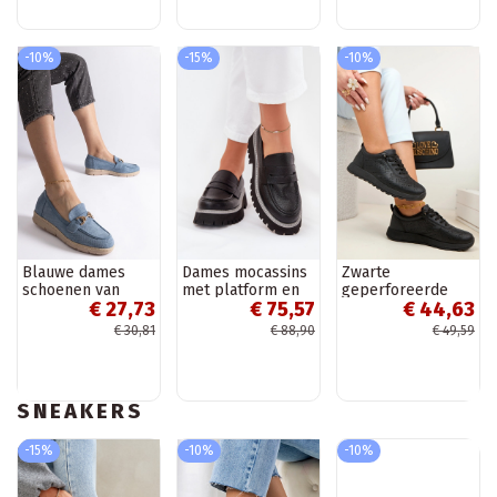
-10%
-15%
-10%
Blauwe dames
Dames mocassins
Zwarte
schoenen van
met platform en
geperforeerde
€ 27,73
€ 75,57
€ 44,63
kunstsuède
platte hak „Big
instap sportieve
Sandoval
Star NN274049"
schoenen SIone
€ 30,81
€ 88,90
€ 49,59
zwarte kleur
SNEAKERS
-15%
-10%
-10%