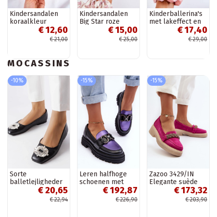
Kindersandalen
Kindersandalen
Kinderballerina's
koraalkleur
Big Star roze
met lakeffect en
€ 12,60
€ 15,00
€ 17,40
linten in de witte
kleur Zolly
€ 21,00
€ 25,00
€ 29,00
MOCASSINS
-10%
-15%
-15%
Sorte
Leren halfhoge
Zazoo 3429/IN
balletlejligheder
schoenen met
Elegante suède
€ 20,65
€ 192,87
€ 173,32
med Miren broche
zware zool Elkiza
mocassins met
zwarte en paarse
ornamenten roze
€ 22,94
€ 226,90
€ 203,90
kleur