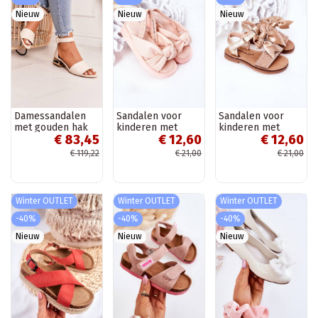
Nieuw
Nieuw
Nieuw
Damessandalen
Sandalen voor
Sandalen voor
met gouden hak
kinderen met
kinderen met
€ 83,45
€ 12,60
€ 12,60
Laura Messi beige
drukknoopsluiting,
linten in
roze kleur
goudkleur
€ 119,22
€ 21,00
€ 21,00
Winter OUTLET
Winter OUTLET
Winter OUTLET
-40%
-40%
-40%
Nieuw
Nieuw
Nieuw