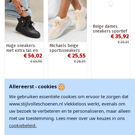
Hoge sneakers
Michaels beige
Beige dames
met extra tas en
sportssneakers
sneakers sportief
€ 56,02
€ 25,55
€ 35,92
platform zwarte
met glitters
kleur Saramis
Maleda
€ 65,90
€ 28,39
€ 39,91
Allereerst - cookies
-15%
-10%
-10%
Nieuw
We gebruiken essentiële cookies om ervoor te zorgen dat
www.stijlvolleschoenen.nl vlekkeloos werkt, evenals om
uw bezoek te verbeteren en te personaliseren, maar alleen
met uw toestemming. Lees meer over uw keuzes in ons
cookiebeleid.