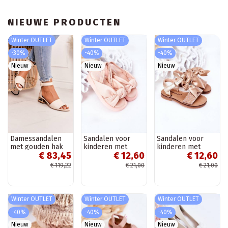
NIEUWE PRODUCTEN
Winter OUTLET
Winter OUTLET
Winter OUTLET
-30%
-40%
-40%
Nieuw
Nieuw
Nieuw
Damessandalen
Sandalen voor
Sandalen voor
met gouden hak
kinderen met
kinderen met
€ 83,45
€ 12,60
€ 12,60
Laura Messi beige
drukknoopsluiting,
linten in
roze kleur
goudkleur
€ 119,22
€ 21,00
€ 21,00
Winter OUTLET
Winter OUTLET
Winter OUTLET
-40%
-40%
-40%
Nieuw
Nieuw
Nieuw