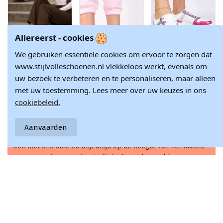
Allereerst - cookies
We gebruiken essentiële cookies om ervoor te zorgen dat
www.stijlvolleschoenen.nl vlekkeloos werkt, evenals om
Dames sneakers
Witte sneakers
Roze
uw bezoek te verbeteren en te personaliseren, maar alleen
met platform in
met grijze
damessneakers
€ 92,57
€ 28,28
€ 28,28
chocolade faux
accenten Birna
op een dikke zool
met uw toestemming. Lees meer over uw keuzes in ons
suede Corisa
Dolla
€ 108,90
€ 31,42
€ 31,42
cookiebeleid.
Aanvaarden
Doe met ons mee en blijf altijd op de hoogte van het laatste
nieuws en inspiratie in de modewereld.
Schrijf je nu in voor onze nieuwsbrief!