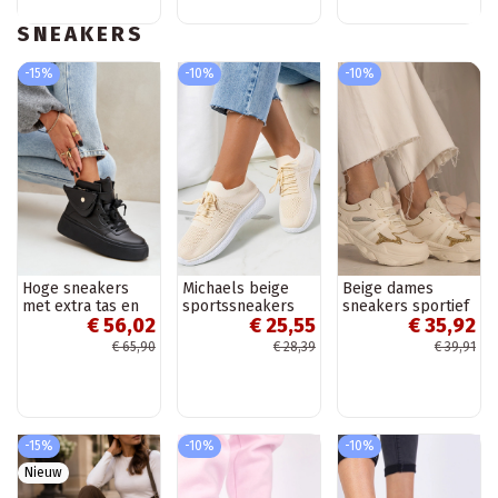
SNEAKERS
-15%
-10%
-10%
Hoge sneakers
Michaels beige
Beige dames
met extra tas en
sportssneakers
sneakers sportief
€ 56,02
€ 25,55
€ 35,92
platform zwarte
met glitters
kleur Saramis
Maleda
€ 65,90
€ 28,39
€ 39,91
-15%
-10%
-10%
Nieuw