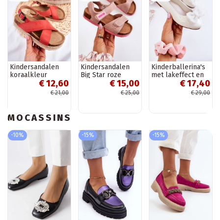
Kindersandalen
Kindersandalen
Kinderballerina's
koraalkleur
Big Star roze
met lakeffect en
€ 12,60
€ 15,00
€ 17,40
linten in de witte
kleur Zolly
€ 21,00
€ 25,00
€ 29,00
MOCASSINS
-10%
-15%
-15%