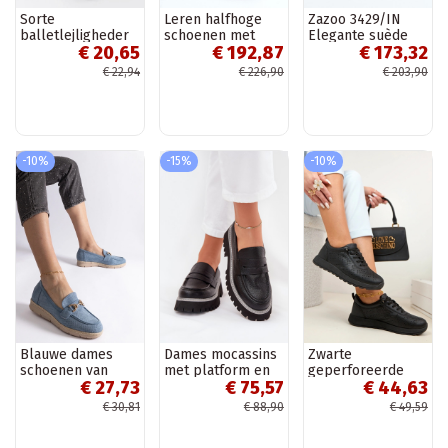
Sorte
Leren halfhoge
Zazoo 3429/IN
balletlejligheder
schoenen met
Elegante suède
€ 20,65
€ 192,87
€ 173,32
med Miren broche
zware zool Elkiza
mocassins met
zwarte en paarse
ornamenten roze
€ 22,94
€ 226,90
€ 203,90
kleur
-10%
-15%
-10%
Blauwe dames
Dames mocassins
Zwarte
schoenen van
met platform en
geperforeerde
€ 27,73
€ 75,57
€ 44,63
kunstsuède
platte hak „Big
instap sportieve
Sandoval
Star NN274049"
schoenen SIone
€ 30,81
€ 88,90
€ 49,59
zwarte kleur