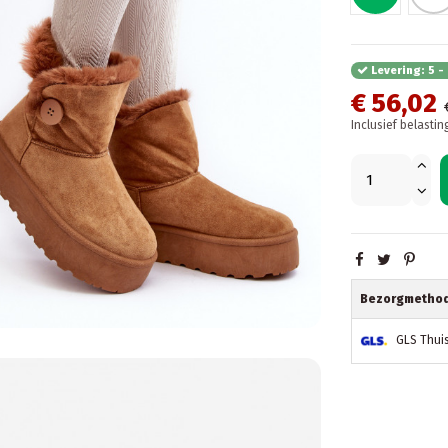
Levering: 5 
€ 56,02
Inclusief belastin
Bezorgmetho
GLS Thui