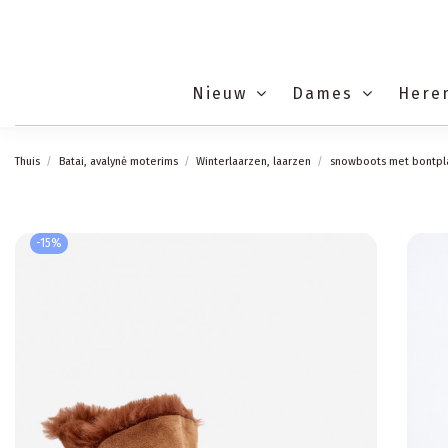
Nieuw
Dames
Here
Thuis
Batai, avalynė moterims
Winterlaarzen, laarzen
snowboots met bontpla
-15%