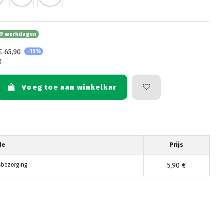
- 9 werkdagen
€ 65,90
-15%
g
Voeg toe aan winkelkar
de
Prijs
5,90 €
sbezorging