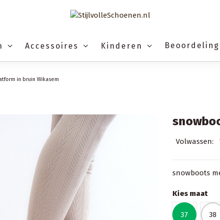
Beoordelin
n
Accessoires
Kinderen
tform in bruin Wikasem
snowboo
Volwassen:
snowboots me
Kies maat
37
38