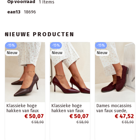
Op voorraad
1 Items
ean13
18696
NIEUWE PRODUCTEN
-15%
-15%
-15%
Nieuw
Nieuw
Nieuw
Klassieke hoge
Klassieke hoge
Dames mocassins
hakken van faux
hakken van faux
van faux suede,
€ 50,07
€ 50,07
€ 47,52
leer, chocolade
leer, bordeaux
bordeaux Laisie
Nesha
Nesha
€ 58,90
€ 58,90
€ 55,90