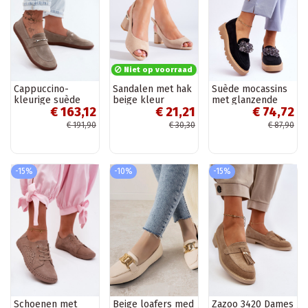
Niet op voorraad
Cappuccino-
Sandalen met hak
Suède mocassins
kleurige suède
beige kleur
met glanzende
€ 163,12
€ 21,21
€ 74,72
mocassins
Shelovet
oogjes in de kleur
Barefoot Zazoo
zwart Demeris
€ 191,90
€ 30,30
€ 87,90
322
-15%
-10%
-15%
Schoenen met
Beige loafers med
Zazoo 3420 Dames