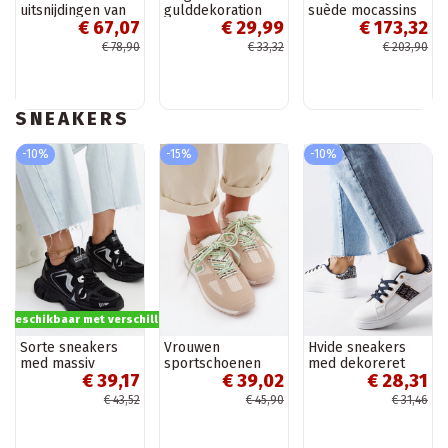
uitsnijdingen van
gulddekoration
suède mocassins
€ 67,07
€ 29,99
€ 173,32
faux suede in
Hashtag
met brede hakken
zandkleur Flaria
zand
€ 78,90
€ 33,32
€ 203,90
SNEAKERS
-10%
-15%
-10%
s beschikbaar met verschillende opties
Sorte sneakers
Vrouwen
Hvide sneakers
med massiv
sportschoenen
med dekoreret
€ 39,17
€ 39,02
€ 28,31
jakobinsk sål
met decoratieve
overdel Sauriol
veters in
€ 43,52
€ 45,90
€ 31,46
zandkleur Henira