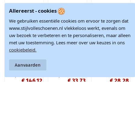
Allereerst - cookies
-15%
-10%
-10%
We gebruiken essentiële cookies om ervoor te zorgen dat
www.stijlvolleschoenen.nl vlekkeloos werkt, evenals om
uw bezoek te verbeteren en te personaliseren, maar alleen
met uw toestemming. Lees meer over uw keuzes in ons
cookiebeleid.
Product is beschikbaar met verschil
Aanvaarden
Zachte sneakers
Roze textiele
Hvide metalliske
met platform
instap sneakers
sneakers med
€ 146,12
€ 33,73
€ 28,28
dames Big Star
Gaia
snøre fra Torres
RR274896 HI-POLY
gennembrudte
€ 171,90
€ 37,47
€ 31,42
SYSTEM wit-grijze
sportssko
kleur
Doe met ons mee en blijf altijd op de hoogte van het laatste
nieuws en inspiratie in de modewereld.