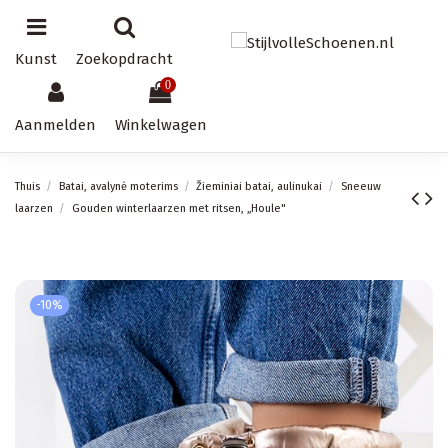
Kunst
Zoekopdracht
0
Aanmelden
Winkelwagen
Thuis
Batai, avalynė moterims
Žieminiai batai, aulinukai
Sneeuw
laarzen
Gouden winterlaarzen met ritsen, „Houle"
-10%