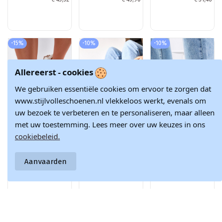
zandkleur Henira
-15%
-10%
-10%
Allereerst - cookies
We gebruiken essentiële cookies om ervoor te zorgen dat
www.stijlvolleschoenen.nl vlekkeloos werkt, evenals om
uw bezoek te verbeteren en te personaliseren, maar alleen
met uw toestemming. Lees meer over uw keuzes in ons
Product is beschikbaar met verschil
cookiebeleid.
Zachte sneakers
Roze textiele
Hvide metalliske
met platform
instap sneakers
sneakers med
€ 146,12
€ 33,73
€ 28,28
dames Big Star
Gaia
snøre fra Torres
Aanvaarden
RR274896 HI-POLY
gennembrudte
€ 171,90
€ 37,47
€ 31,42
SYSTEM wit-grijze
sportssko
kleur
Doe met ons mee en blijf altijd op de hoogte van het laatste