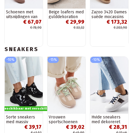
Schoenen met
Beige loafers med
Zazoo 3420 Dames
uitsnijdingen van
gulddekoration
suède mocassins
€ 67,07
€ 29,99
€ 173,32
faux suede in
Hashtag
met brede hakken
zandkleur Flaria
zand
€ 78,90
€ 33,32
€ 203,90
SNEAKERS
-10%
-15%
-10%
s beschikbaar met verschillende opties
Sorte sneakers
Vrouwen
Hvide sneakers
med massiv
sportschoenen
med dekoreret
€ 39,17
€ 39,02
€ 28,31
jakobinsk sål
met decoratieve
overdel Sauriol
veters in
€ 43,52
€ 45,90
€ 31,46