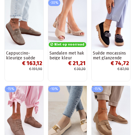
-30%
Niet op voorraad
Cappuccino-
Sandalen met hak
Suède mocassins
kleurige suède
beige kleur
met glanzende
€ 163,12
€ 21,21
€ 74,72
mocassins
Shelovet
oogjes in de kleur
Barefoot Zazoo
zwart Demeris
€ 191,90
€ 30,30
€ 87,90
322
-15%
-10%
-15%