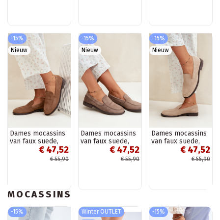
-15%
-15%
-15%
Nieuw
Nieuw
Nieuw
Dames mocassins
Dames mocassins
Dames mocassins
van faux suede,
van faux suede,
van faux suede,
€ 47,52
€ 47,52
€ 47,52
bruin Laisie
kleikleur Laisie
zandkleur Laisie
€ 55,90
€ 55,90
€ 55,90
MOCASSINS
-15%
Winter OUTLET
-15%