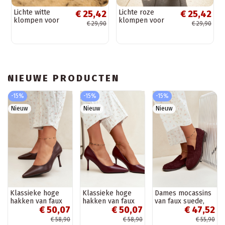
Lichte witte
Lichte roze
€ 25,42
€ 25,42
klompen voor
klompen voor
€ 29,90
€ 29,90
dames Parker
dames Parker
NIEUWE PRODUCTEN
-15%
-15%
-15%
Nieuw
Nieuw
Nieuw
Klassieke hoge
Klassieke hoge
Dames mocassins
hakken van faux
hakken van faux
van faux suede,
€ 50,07
€ 50,07
€ 47,52
leer, chocolade
leer, bordeaux
bordeaux Laisie
Nesha
Nesha
€ 58,90
€ 58,90
€ 55,90