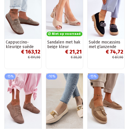
Niet op voorraad
Cappuccino-
Sandalen met hak
Suède mocassins
kleurige suède
beige kleur
met glanzende
€ 163,12
€ 21,21
€ 74,72
mocassins
Shelovet
oogjes in de kleur
Barefoot Zazoo
zwart Demeris
€ 191,90
€ 30,30
€ 87,90
322
-15%
-10%
-15%