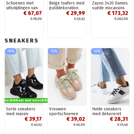
Schoenen met
Beige loafers med
Zazoo 3420 Dames
uitsnijdingen van
gulddekoration
suède mocassins
€ 67,07
€ 29,99
€ 173,32
faux suede in
Hashtag
met brede hakken
zandkleur Flaria
zand
€ 78,90
€ 33,32
€ 203,90
SNEAKERS
-10%
-15%
-10%
s beschikbaar met verschillende opties
Sorte sneakers
Vrouwen
Hvide sneakers
med massiv
sportschoenen
med dekoreret
€ 39,17
€ 39,02
€ 28,31
jakobinsk sål
met decoratieve
overdel Sauriol
veters in
€ 43,52
€ 45,90
€ 31,46
zandkleur Henira