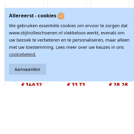
Allereerst - cookies
-15%
-10%
-10%
We gebruiken essentiële cookies om ervoor te zorgen dat
www.stijlvolleschoenen.nl vlekkeloos werkt, evenals om
uw bezoek te verbeteren en te personaliseren, maar alleen
met uw toestemming. Lees meer over uw keuzes in ons
cookiebeleid.
Product is beschikbaar met verschil
Aanvaarden
Zachte sneakers
Roze textiele
Hvide metalliske
met platform
instap sneakers
sneakers med
€ 146,12
€ 33,73
€ 28,28
dames Big Star
Gaia
snøre fra Torres
RR274896 HI-POLY
gennembrudte
€ 171,90
€ 37,47
€ 31,42
SYSTEM wit-grijze
sportssko
kleur
Doe met ons mee en blijf altijd op de hoogte van het laatste
nieuws en inspiratie in de modewereld.