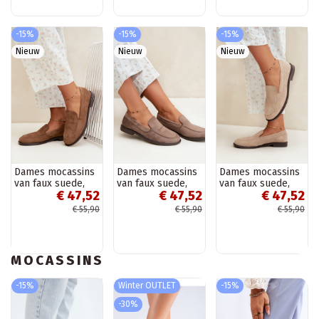
-15%
-15%
-15%
Nieuw
Nieuw
Nieuw
Dames mocassins
Dames mocassins
Dames mocassins
van faux suede,
van faux suede,
van faux suede,
€ 47,52
€ 47,52
€ 47,52
bruin Laisie
kleikleur Laisie
zandkleur Laisie
€ 55,90
€ 55,90
€ 55,90
MOCASSINS
-15%
Winter OUTLET
-15%
-30%