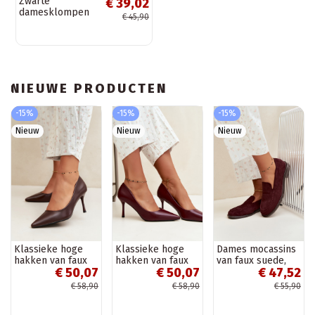
Zwarte
€ 39,02
damesklompen
€ 45,90
met gespen van
faux suede
Tropina
NIEUWE PRODUCTEN
-15%
-15%
-15%
Nieuw
Nieuw
Nieuw
Klassieke hoge
Klassieke hoge
Dames mocassins
hakken van faux
hakken van faux
van faux suede,
€ 50,07
€ 50,07
€ 47,52
leer, chocolade
leer, bordeaux
bordeaux Laisie
Nesha
Nesha
€ 58,90
€ 58,90
€ 55,90