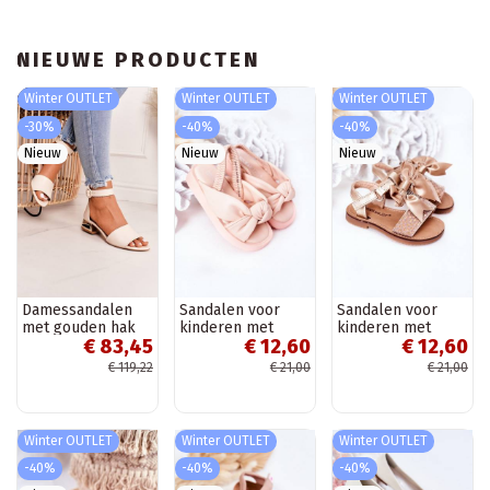
NIEUWE PRODUCTEN
Winter OUTLET
Winter OUTLET
Winter OUTLET
-30%
-40%
-40%
Nieuw
Nieuw
Nieuw
Damessandalen
Sandalen voor
Sandalen voor
met gouden hak
kinderen met
kinderen met
€ 83,45
€ 12,60
€ 12,60
Laura Messi beige
drukknoopsluiting,
linten in
roze kleur
goudkleur
€ 119,22
€ 21,00
€ 21,00
Winter OUTLET
Winter OUTLET
Winter OUTLET
-40%
-40%
-40%