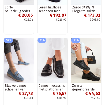
Sorte
Leren halfhoge
Zazoo 3429/IN
balletlejligheder
schoenen met
Elegante suède
€ 20,65
€ 192,87
€ 173,32
med Miren broche
zware zool Elkiza
mocassins met
zwarte en paarse
ornamenten roze
€ 22,94
€ 226,90
€ 203,90
kleur
-10%
-15%
-10%
Blauwe dames
Dames mocassins
Zwarte
schoenen van
met platform en
geperforeerde
€ 27,73
€ 75,57
€ 44,63
kunstsuède
platte hak „Big
instap sportieve
Sandoval
Star NN274049"
schoenen SIone
€ 30,81
€ 88,90
€ 49,59
zwarte kleur