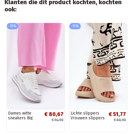
Klanten die dit product kochten, kochten
ook:
-15%
-15%
Dames witte
Lichte slippers
€ 80,67
€ 51,77
sneakers Big
Vrouwen slippers
€ 94,90
€ 60,90
Star RR274A213,
met platform Big
Hi-Poly systeem
Star RR274A569
zandkleur