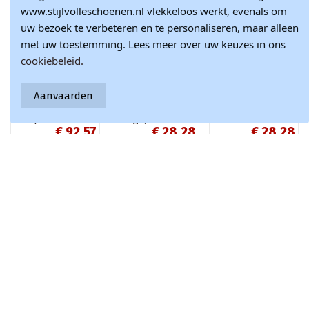
www.stijlvolleschoenen.nl vlekkeloos werkt, evenals om
uw bezoek te verbeteren en te personaliseren, maar alleen
met uw toestemming. Lees meer over uw keuzes in ons
cookiebeleid.
Aanvaarden
Dames sneakers
Witte sneakers
Roze
met platform in
met grijze
damessneakers
€ 92,57
€ 28,28
€ 28,28
chocolade faux
accenten Birna
op een dikke zool
suede Corisa
Dolla
€ 108,90
€ 31,42
€ 31,42
Doe met ons mee en blijf altijd op de hoogte van het laatste
nieuws en inspiratie in de modewereld.
Schrijf je nu in voor onze nieuwsbrief!