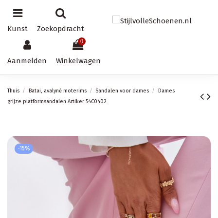
Kunst
Zoekopdracht
0
Aanmelden
Winkelwagen
Thuis
Batai, avalynė moterims
Sandalen voor dames
Dames
grijze platformsandalen Artiker 54C0402
-15%