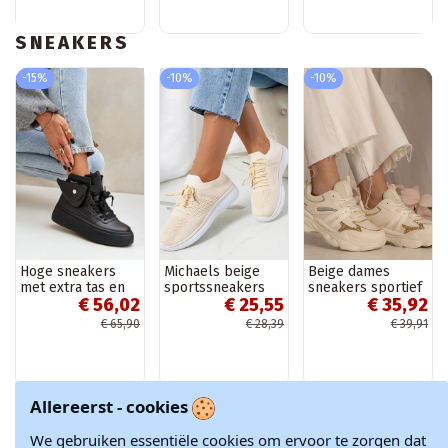
SNEAKERS
-15%
-10%
-10%
Hoge sneakers
Michaels beige
Beige dames
met extra tas en
sportssneakers
sneakers sportief
€ 56,02
€ 25,55
€ 35,92
platform zwarte
met glitters
kleur Saramis
Maleda
€ 65,90
€ 28,39
€ 39,91
Allereerst - cookies
-15%
-10%
-10%
Nieuw
We gebruiken essentiële cookies om ervoor te zorgen dat