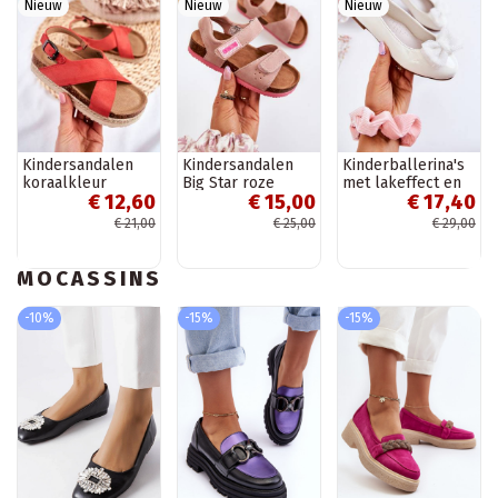
Nieuw
Nieuw
Nieuw
Kindersandalen
Kindersandalen
Kinderballerina's
koraalkleur
Big Star roze
met lakeffect en
€ 12,60
€ 15,00
€ 17,40
linten in de witte
kleur Zolly
€ 21,00
€ 25,00
€ 29,00
MOCASSINS
-10%
-15%
-15%