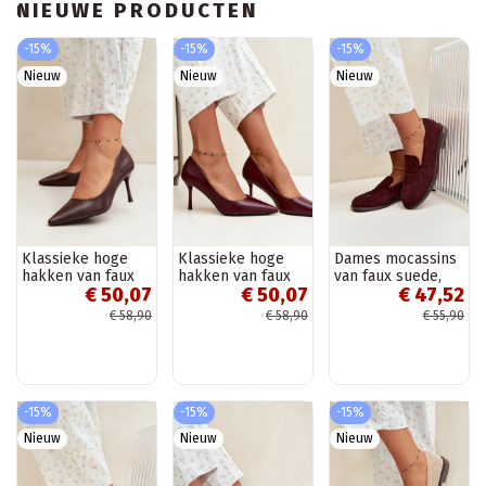
NIEUWE PRODUCTEN
-15%
-15%
-15%
Nieuw
Nieuw
Nieuw
Klassieke hoge
Klassieke hoge
Dames mocassins
hakken van faux
hakken van faux
van faux suede,
€ 50,07
€ 50,07
€ 47,52
leer, chocolade
leer, bordeaux
bordeaux Laisie
Nesha
Nesha
€ 58,90
€ 58,90
€ 55,90
-15%
-15%
-15%
Nieuw
Nieuw
Nieuw