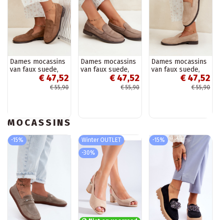
Dames mocassins
Dames mocassins
Dames mocassins
van faux suede,
van faux suede,
van faux suede,
€ 47,52
€ 47,52
€ 47,52
bruin Laisie
kleikleur Laisie
zandkleur Laisie
€ 55,90
€ 55,90
€ 55,90
MOCASSINS
-15%
Winter OUTLET
-15%
-30%