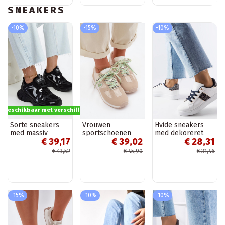
SNEAKERS
-10%
-15%
-10%
s beschikbaar met verschillende opties
Sorte sneakers
Vrouwen
Hvide sneakers
med massiv
sportschoenen
med dekoreret
€ 39,17
€ 39,02
€ 28,31
jakobinsk sål
met decoratieve
overdel Sauriol
veters in
€ 43,52
€ 45,90
€ 31,46
zandkleur Henira
-15%
-10%
-10%