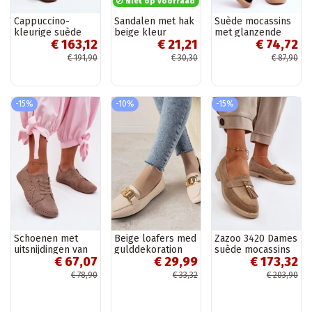
Niet op voorraad
Cappuccino-
Sandalen met hak
Suède mocassins
kleurige suède
beige kleur
met glanzende
€ 163,12
€ 21,21
€ 74,72
mocassins
Shelovet
oogjes in de kleur
Barefoot Zazoo
zwart Demeris
€ 191,90
€ 30,30
€ 87,90
322
-15%
-10%
-15%
Schoenen met
Beige loafers med
Zazoo 3420 Dames
uitsnijdingen van
gulddekoration
suède mocassins
€ 67,07
€ 29,99
€ 173,32
faux suede in
Hashtag
met brede hakken
zandkleur Flaria
zand
€ 78,90
€ 33,32
€ 203,90