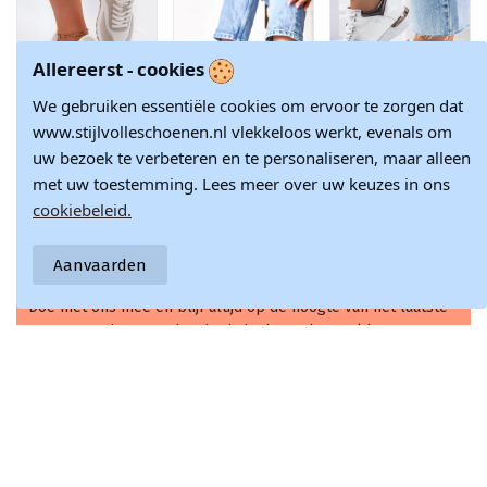
Allereerst - cookies
We gebruiken essentiële cookies om ervoor te zorgen dat
Product is beschikbaar met verschil
www.stijlvolleschoenen.nl vlekkeloos werkt, evenals om
Zachte sneakers
Roze textiele
Hvide metalliske
uw bezoek te verbeteren en te personaliseren, maar alleen
met platform
instap sneakers
sneakers med
€ 146,12
€ 33,73
€ 28,28
dames Big Star
Gaia
snøre fra Torres
met uw toestemming. Lees meer over uw keuzes in ons
RR274896 HI-POLY
gennembrudte
€ 171,90
€ 37,47
€ 31,42
cookiebeleid.
SYSTEM wit-grijze
sportssko
kleur
Aanvaarden
Doe met ons mee en blijf altijd op de hoogte van het laatste
nieuws en inspiratie in de modewereld.
Schrijf je nu in voor onze nieuwsbrief!