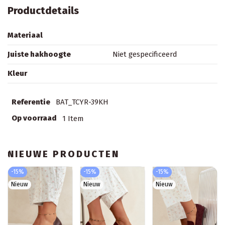
Productdetails
Materiaal
Juiste hakhoogte
Niet gespecificeerd
Kleur
Referentie
BAT_TCYR-39KH
Op voorraad
1 Item
NIEUWE PRODUCTEN
-15%
-15%
-15%
Nieuw
Nieuw
Nieuw