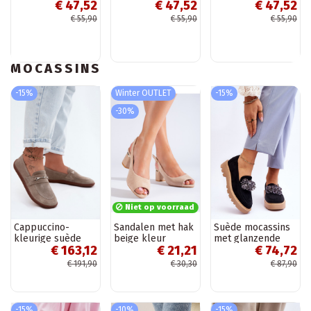
€ 47,52
€ 47,52
€ 47,52
bruin Laisie
kleikleur Laisie
zandkleur Laisie
€ 55,90
€ 55,90
€ 55,90
MOCASSINS
-15%
Winter OUTLET
-15%
-30%
Niet op voorraad
Cappuccino-
Sandalen met hak
Suède mocassins
kleurige suède
beige kleur
met glanzende
€ 163,12
€ 21,21
€ 74,72
mocassins
Shelovet
oogjes in de kleur
Barefoot Zazoo
zwart Demeris
€ 191,90
€ 30,30
€ 87,90
322
-15%
-10%
-15%