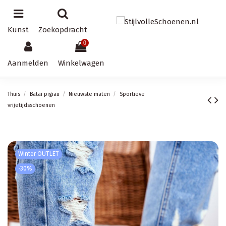
Kunst
Zoekopdracht
0
Aanmelden
Winkelwagen
Thuis
Batai pigiau
Nieuwste maten
Sportieve
vrijetijdsschoenen
Winter OUTLET
-30%