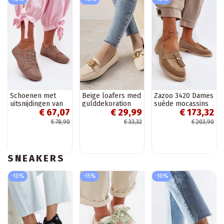
Schoenen met
Beige loafers med
Zazoo 3420 Dames
uitsnijdingen van
gulddekoration
suède mocassins
€ 67,07
€ 29,99
€ 173,32
faux suede in
Hashtag
met brede hakken
zandkleur Flaria
zand
€ 78,90
€ 33,32
€ 203,90
SNEAKERS
-10%
-15%
-10%