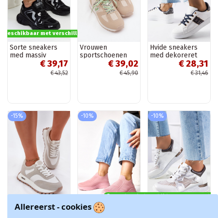
s beschikbaar met verschillende opties
Sorte sneakers
Vrouwen
Hvide sneakers
med massiv
sportschoenen
med dekoreret
€ 39,17
€ 39,02
€ 28,31
jakobinsk sål
met decoratieve
overdel Sauriol
veters in
€ 43,52
€ 45,90
€ 31,46
zandkleur Henira
-15%
-10%
-10%
Product is beschikbaar met verschil
Allereerst - cookies
Zachte sneakers
Roze textiele
Hvide metalliske
met platform
instap sneakers
sneakers med