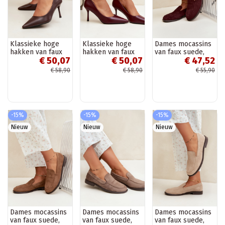
Klassieke hoge
Klassieke hoge
Dames mocassins
hakken van faux
hakken van faux
van faux suede,
€ 50,07
€ 50,07
€ 47,52
leer, chocolade
leer, bordeaux
bordeaux Laisie
Nesha
Nesha
€ 58,90
€ 58,90
€ 55,90
-15%
-15%
-15%
Nieuw
Nieuw
Nieuw
Dames mocassins
Dames mocassins
Dames mocassins
van faux suede,
van faux suede,
van faux suede,