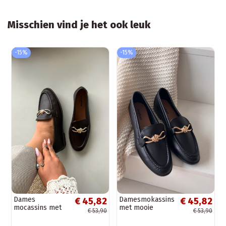
Misschien vind je het ook leuk
-15%
-15%
Dames
Damesmokassins
€ 45,82
€ 45,82
mocassins met
met mooie
€ 53,90
€ 53,90
decoratieve
details in zwarte
details,
kleur „Rosynne"