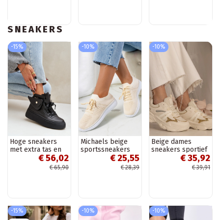
SNEAKERS
-15%
-10%
-10%
Hoge sneakers
Michaels beige
Beige dames
met extra tas en
sportssneakers
sneakers sportief
€ 56,02
€ 25,55
€ 35,92
platform zwarte
met glitters
kleur Saramis
Maleda
€ 65,90
€ 28,39
€ 39,91
-15%
-10%
-10%