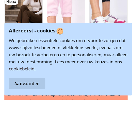
Nieuw
Allereerst - cookies
We gebruiken essentiële cookies om ervoor te zorgen dat
www.stijlvolleschoenen.nl vlekkeloos werkt, evenals om
Dames sneakers
Witte sneakers
Roze
uw bezoek te verbeteren en te personaliseren, maar alleen
met platform in
met grijze
damessneakers
€ 92,57
€ 28,28
€ 28,28
chocolade faux
accenten Birna
op een dikke zool
met uw toestemming. Lees meer over uw keuzes in ons
suede Corisa
Dolla
€ 108,90
€ 31,42
€ 31,42
cookiebeleid.
Aanvaarden
Doe met ons mee en blijf altijd op de hoogte van het laatste
nieuws en inspiratie in de modewereld.
Schrijf je nu in voor onze nieuwsbrief!