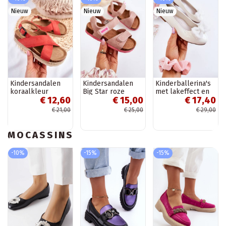
Nieuw
Nieuw
Nieuw
Kindersandalen
Kindersandalen
Kinderballerina's
koraalkleur
Big Star roze
met lakeffect en
€ 12,60
€ 15,00
€ 17,40
linten in de witte
kleur Zolly
€ 21,00
€ 25,00
€ 29,00
MOCASSINS
-10%
-15%
-15%