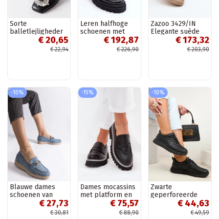
Sorte
Leren halfhoge
Zazoo 3429/IN
balletlejligheder
schoenen met
Elegante suède
€ 20,65
€ 192,87
€ 173,32
med Miren broche
zware zool Elkiza
mocassins met
zwarte en paarse
ornamenten roze
€ 22,94
€ 226,90
€ 203,90
kleur
-10%
-15%
-10%
Blauwe dames
Dames mocassins
Zwarte
schoenen van
met platform en
geperforeerde
€ 27,73
€ 75,57
€ 44,63
kunstsuède
platte hak „Big
instap sportieve
Sandoval
Star NN274049"
schoenen SIone
€ 30,81
€ 88,90
€ 49,59
zwarte kleur