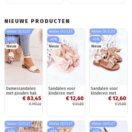
chocoladekleurig
Rosynne
NIEUWE PRODUCTEN
Winter OUTLET
Winter OUTLET
Winter OUTLET
-30%
-40%
-40%
Nieuw
Nieuw
Nieuw
Damessandalen
Sandalen voor
Sandalen voor
met gouden hak
kinderen met
kinderen met
€ 83,45
€ 12,60
€ 12,60
Laura Messi beige
drukknoopsluiting,
linten in
roze kleur
goudkleur
€ 119,22
€ 21,00
€ 21,00
Winter OUTLET
Winter OUTLET
Winter OUTLET
-40%
-40%
-40%