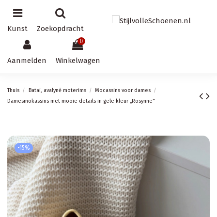
Kunst
Zoekopdracht
0
Aanmelden
Winkelwagen
Thuis
Batai, avalynė moterims
Mocassins voor dames
Damesmokassins met mooie details in gele kleur „Rosynne"
-15%