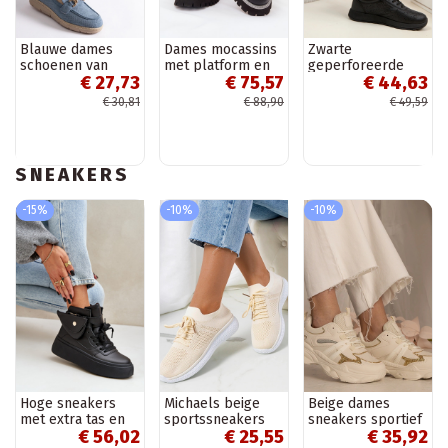
Blauwe dames
Dames mocassins
Zwarte
schoenen van
met platform en
geperforeerde
€ 27,73
€ 75,57
€ 44,63
kunstsuède
platte hak „Big
instap sportieve
Sandoval
Star NN274049"
schoenen SIone
€ 30,81
€ 88,90
€ 49,59
zwarte kleur
SNEAKERS
-15%
-10%
-10%
Hoge sneakers
Michaels beige
Beige dames
met extra tas en
sportssneakers
sneakers sportief
€ 56,02
€ 25,55
€ 35,92
platform zwarte
met glitters