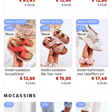
€ 83,45
€ 12,60
€ 12,60
roze kleur
goudkleur
€ 119,22
€ 21,00
€ 21,00
Winter OUTLET
Winter OUTLET
Winter OUTLET
-40%
-40%
-40%
Nieuw
Nieuw
Nieuw
Kindersandalen
Kindersandalen
Kinderballerina's
koraalkleur
Big Star roze
met lakeffect en
€ 12,60
€ 15,00
€ 17,40
linten in de witte
kleur Zolly
€ 21,00
€ 25,00
€ 29,00
MOCASSINS
-10%
-15%
-15%