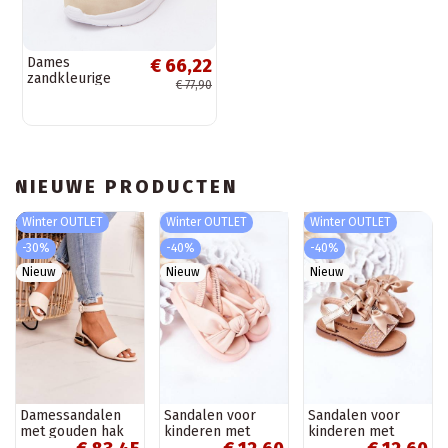
Dames
€ 66,22
zandkleurige
€ 77,90
sportschoenen
LOTTO 2401650U
SOBRIO
NIEUWE PRODUCTEN
Winter OUTLET
Winter OUTLET
Winter OUTLET
-30%
-40%
-40%
Nieuw
Nieuw
Nieuw
Damessandalen
Sandalen voor
Sandalen voor
met gouden hak
kinderen met
kinderen met
Laura Messi beige
drukknoopsluiting,
linten in