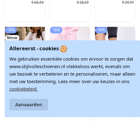
kleur Saramis
Maleda
€ 65,90
€ 28,39
€ 39,91
-15%
-10%
-10%
Nieuw
Allereerst - cookies
We gebruiken essentiële cookies om ervoor te zorgen dat
www.stijlvolleschoenen.nl vlekkeloos werkt, evenals om
uw bezoek te verbeteren en te personaliseren, maar alleen
met uw toestemming. Lees meer over uw keuzes in ons
cookiebeleid.
Dames sneakers
Witte sneakers
Roze
met platform in
met grijze
damessneakers
€ 92,57
€ 28,28
€ 28,28
chocolade faux
accenten Birna
op een dikke zool
Aanvaarden
suede Corisa
Dolla
€ 108,90
€ 31,42
€ 31,42
Doe met ons mee en blijf altijd op de hoogte van het laatste