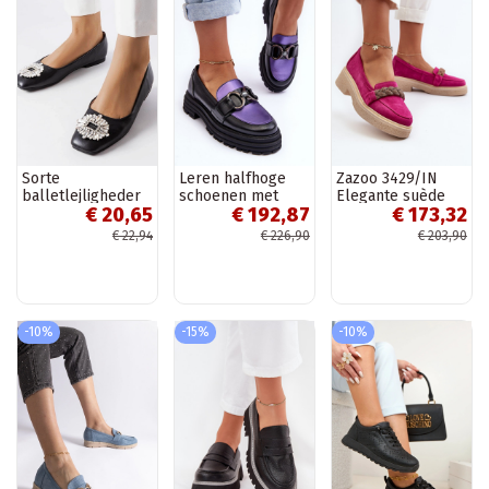
Sorte
Leren halfhoge
Zazoo 3429/IN
balletlejligheder
schoenen met
Elegante suède
€ 20,65
€ 192,87
€ 173,32
med Miren broche
zware zool Elkiza
mocassins met
zwarte en paarse
ornamenten roze
€ 22,94
€ 226,90
€ 203,90
kleur
-10%
-15%
-10%