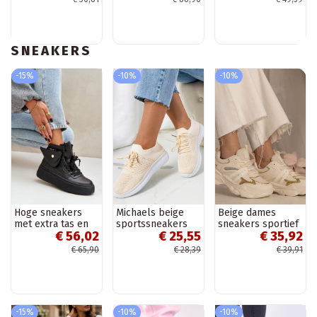
zwarte kleur
SNEAKERS
-15%
-10%
-10%
Hoge sneakers
Michaels beige
Beige dames
met extra tas en
sportssneakers
sneakers sportief
€ 56,02
€ 25,55
€ 35,92
platform zwarte
met glitters
kleur Saramis
Maleda
€ 65,90
€ 28,39
€ 39,91
-15%
-10%
-10%