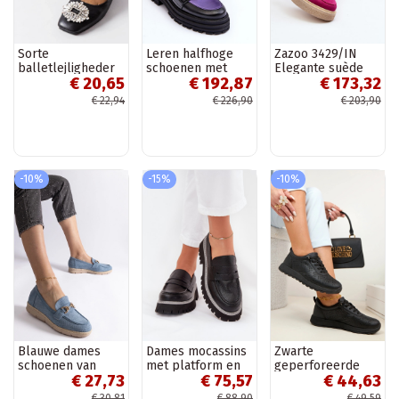
Sorte
Leren halfhoge
Zazoo 3429/IN
balletlejligheder
schoenen met
Elegante suède
€ 20,65
€ 192,87
€ 173,32
med Miren broche
zware zool Elkiza
mocassins met
zwarte en paarse
ornamenten roze
€ 22,94
€ 226,90
€ 203,90
kleur
-10%
-15%
-10%
Blauwe dames
Dames mocassins
Zwarte
schoenen van
met platform en
geperforeerde
€ 27,73
€ 75,57
€ 44,63
kunstsuède
platte hak „Big
instap sportieve
Sandoval
Star NN274049"
schoenen SIone
€ 30,81
€ 88,90
€ 49,59