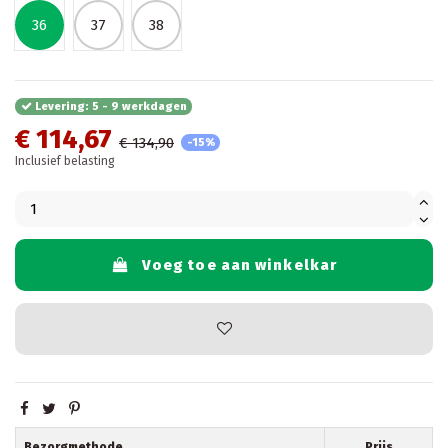
36
37
38
Levering: 5 - 9 werkdagen
€ 114,67
€ 134,90
-15%
Inclusief belasting
Voeg toe aan winkelkar
Bezorgmethode
Prijs