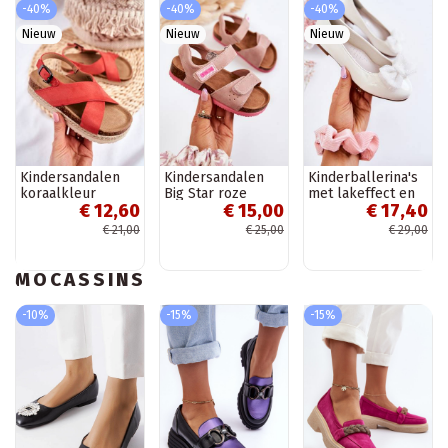
-40%
-40%
-40%
Nieuw
Nieuw
Nieuw
Kindersandalen
Kindersandalen
Kinderballerina's
koraalkleur
Big Star roze
met lakeffect en
€ 12,60
€ 15,00
€ 17,40
linten in de witte
kleur Zolly
€ 21,00
€ 25,00
€ 29,00
MOCASSINS
-10%
-15%
-15%