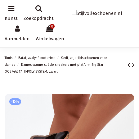
Kunst
Zoekopdracht
0
Aanmelden
Winkelwagen
Thuis
Batai, avalynė moterims
Kedi, vrijetijdsschoenen voor
dames
Dames warme suède sneakers met platform Big Star
OO274A217 HI-POLY SYSTEM, zwart
-15%