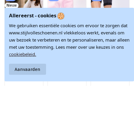
Nieuw
Allereerst - cookies
We gebruiken essentiële cookies om ervoor te zorgen dat
www.stijlvolleschoenen.nl vlekkeloos werkt, evenals om
uw bezoek te verbeteren en te personaliseren, maar alleen
met uw toestemming. Lees meer over uw keuzes in ons
cookiebeleid.
Dames sneakers
Witte sneakers
Roze
met platform in
met grijze
damessneakers
€ 92,57
€ 28,28
€ 28,28
chocolade faux
accenten Birna
op een dikke zool
Aanvaarden
suede Corisa
Dolla
€ 108,90
€ 31,42
€ 31,42
Doe met ons mee en blijf altijd op de hoogte van het laatste
nieuws en inspiratie in de modewereld.
Schrijf je nu in voor onze nieuwsbrief!