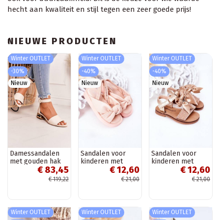
hecht aan kwaliteit en stijl tegen een zeer goede prijs!
NIEUWE PRODUCTEN
Winter OUTLET
Winter OUTLET
Winter OUTLET
-30%
-40%
-40%
Nieuw
Nieuw
Nieuw
Damessandalen
Sandalen voor
Sandalen voor
met gouden hak
kinderen met
kinderen met
€ 83,45
€ 12,60
€ 12,60
Laura Messi beige
drukknoopsluiting,
linten in
roze kleur
goudkleur
€ 119,22
€ 21,00
€ 21,00
Winter OUTLET
Winter OUTLET
Winter OUTLET