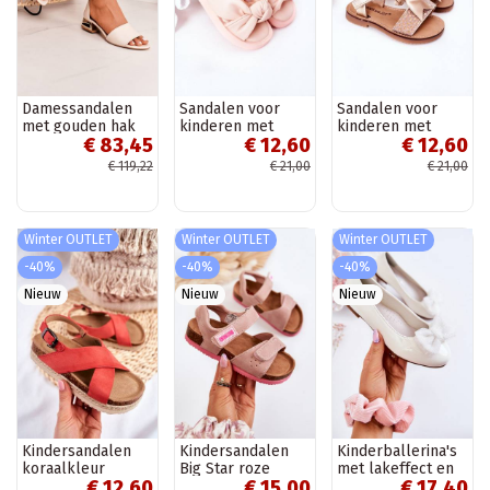
Damessandalen
Sandalen voor
Sandalen voor
met gouden hak
kinderen met
kinderen met
€ 83,45
€ 12,60
€ 12,60
Laura Messi beige
drukknoopsluiting,
linten in
roze kleur
goudkleur
€ 119,22
€ 21,00
€ 21,00
Winter OUTLET
Winter OUTLET
Winter OUTLET
-40%
-40%
-40%
Nieuw
Nieuw
Nieuw
Kindersandalen
Kindersandalen
Kinderballerina's
koraalkleur
Big Star roze
met lakeffect en
€ 12,60
€ 15,00
€ 17,40
linten in de witte