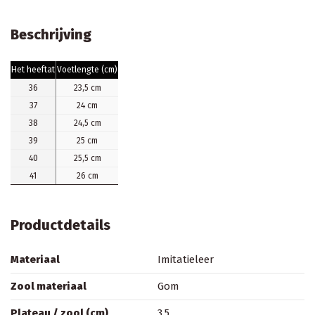
Beschrijving
Het heeftat
Voetlengte (cm)
36
23,5 cm
37
24 cm
38
24,5 cm
39
25 cm
40
25,5 cm
41
26 cm
Productdetails
Materiaal
Imitatieleer
Zool materiaal
Gom
Plateau / zool (cm)
3.5