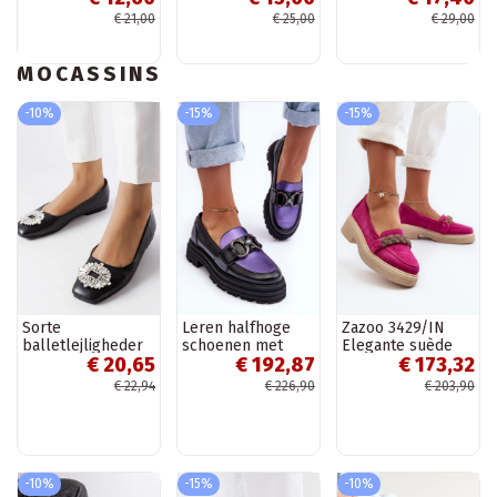
kleur Zolly
€ 21,00
€ 25,00
€ 29,00
MOCASSINS
-10%
-15%
-15%
Sorte
Leren halfhoge
Zazoo 3429/IN
balletlejligheder
schoenen met
Elegante suède
€ 20,65
€ 192,87
€ 173,32
med Miren broche
zware zool Elkiza
mocassins met
zwarte en paarse
ornamenten roze
€ 22,94
€ 226,90
€ 203,90
kleur
-10%
-15%
-10%