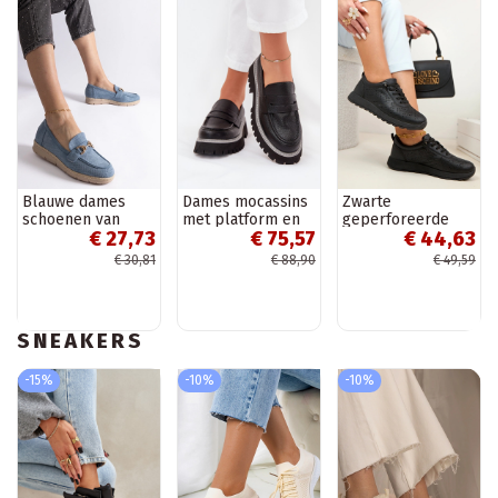
Blauwe dames
Dames mocassins
Zwarte
schoenen van
met platform en
geperforeerde
€ 27,73
€ 75,57
€ 44,63
kunstsuède
platte hak „Big
instap sportieve
Sandoval
Star NN274049"
schoenen SIone
€ 30,81
€ 88,90
€ 49,59
zwarte kleur
SNEAKERS
-15%
-10%
-10%