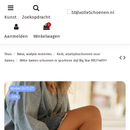
Kunst
Zoekopdracht
0
Aanmelden
Winkelwagen
Thuis
Batai, avalynė moterims
Kedi, vrijetijdsschoenen voor
dames
Witte dames schoenen in sportieve stijl Big Star RR274A191
Winter OUTLET
-30%