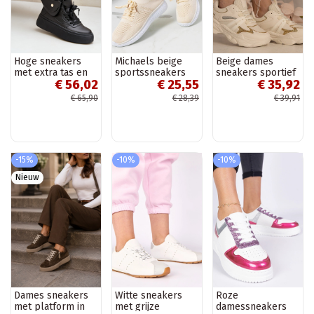
Hoge sneakers
Michaels beige
Beige dames
met extra tas en
sportssneakers
sneakers sportief
€ 56,02
€ 25,55
€ 35,92
platform zwarte
met glitters
kleur Saramis
Maleda
€ 65,90
€ 28,39
€ 39,91
-15%
-10%
-10%
Nieuw
Dames sneakers
Witte sneakers
Roze
met platform in
met grijze
damessneakers