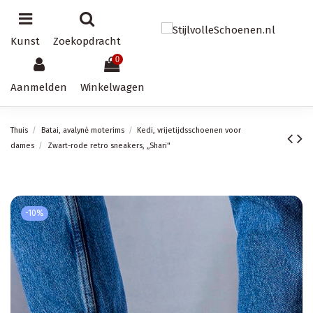
Kunst
Zoekopdracht
0
Aanmelden
Winkelwagen
Thuis
Batai, avalynė moterims
Kedi, vrijetijdsschoenen voor
dames
Zwart-rode retro sneakers, „Shari"
-10%