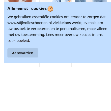
Allereerst - cookies
We gebruiken essentiële cookies om ervoor te zorgen dat
www.stijlvolleschoenen.nl vlekkeloos werkt, evenals om
uw bezoek te verbeteren en te personaliseren, maar alleen
met uw toestemming. Lees meer over uw keuzes in ons
Product is beschikbaar met verschil
cookiebeleid.
Zachte sneakers
Roze textiele
Hvide metalliske
met platform
instap sneakers
sneakers med
€ 146,12
€ 33,73
€ 28,28
dames Big Star
Gaia
snøre fra Torres
Aanvaarden
RR274896 HI-POLY
gennembrudte
€ 171,90
€ 37,47
€ 31,42
SYSTEM wit-grijze
sportssko
kleur
Doe met ons mee en blijf altijd op de hoogte van het laatste
nieuws en inspiratie in de modewereld.
Schrijf je nu in voor onze nieuwsbrief!