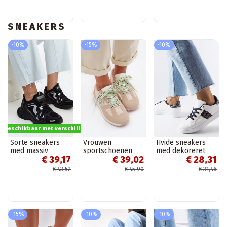
SNEAKERS
-10%
-15%
-10%
s beschikbaar met verschillende opties
Sorte sneakers
Vrouwen
Hvide sneakers
med massiv
sportschoenen
med dekoreret
€ 39,17
€ 39,02
€ 28,31
jakobinsk sål
met decoratieve
overdel Sauriol
veters in
€ 43,52
€ 45,90
€ 31,46
zandkleur Henira
-15%
-10%
-10%