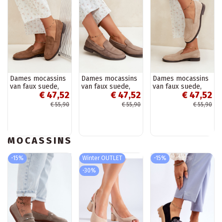
Dames mocassins
Dames mocassins
Dames mocassins
van faux suede,
van faux suede,
van faux suede,
€ 47,52
€ 47,52
€ 47,52
bruin Laisie
kleikleur Laisie
zandkleur Laisie
€ 55,90
€ 55,90
€ 55,90
MOCASSINS
-15%
Winter OUTLET
-15%
-30%