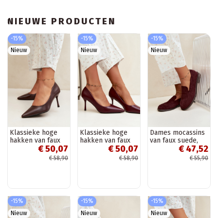
NIEUWE PRODUCTEN
-15%
-15%
-15%
Nieuw
Nieuw
Nieuw
Klassieke hoge
Klassieke hoge
Dames mocassins
hakken van faux
hakken van faux
van faux suede,
€ 50,07
€ 50,07
€ 47,52
leer, chocolade
leer, bordeaux
bordeaux Laisie
Nesha
Nesha
€ 58,90
€ 58,90
€ 55,90
-15%
-15%
-15%
Nieuw
Nieuw
Nieuw