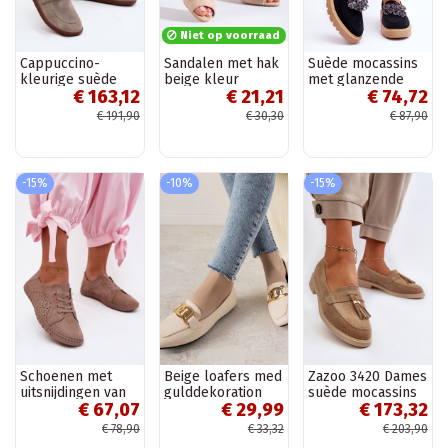
Niet op voorraad
Cappuccino-
Sandalen met hak
Suède mocassins
kleurige suède
beige kleur
met glanzende
€ 163,12
€ 21,21
€ 74,72
mocassins
Shelovet
oogjes in de kleur
Barefoot Zazoo
zwart Demeris
€ 191,90
€ 30,30
€ 87,90
322
-15%
-10%
-15%
Schoenen met
Beige loafers med
Zazoo 3420 Dames
uitsnijdingen van
gulddekoration
suède mocassins
€ 67,07
€ 29,99
€ 173,32
faux suede in
Hashtag
met brede hakken
zandkleur Flaria
zand
€ 78,90
€ 33,32
€ 203,90