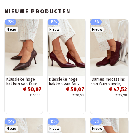
NIEUWE PRODUCTEN
-15%
-15%
-15%
Nieuw
Nieuw
Nieuw
Klassieke hoge
Klassieke hoge
Dames mocassins
hakken van faux
hakken van faux
van faux suede,
€ 50,07
€ 50,07
€ 47,52
leer, chocolade
leer, bordeaux
bordeaux Laisie
Nesha
Nesha
€ 58,90
€ 58,90
€ 55,90
-15%
-15%
-15%
Nieuw
Nieuw
Nieuw