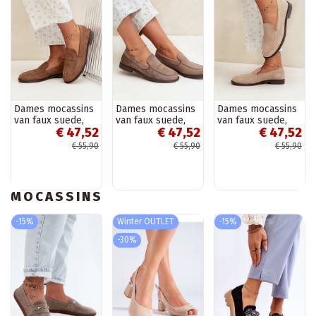
Dames mocassins
Dames mocassins
Dames mocassins
van faux suede,
van faux suede,
van faux suede,
€ 47,52
€ 47,52
€ 47,52
bruin Laisie
kleikleur Laisie
zandkleur Laisie
€ 55,90
€ 55,90
€ 55,90
MOCASSINS
-15%
Winter OUTLET
-15%
-30%