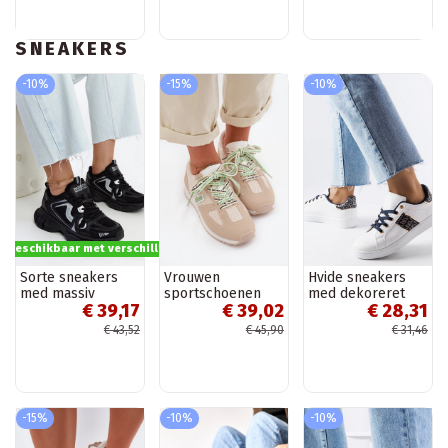
SNEAKERS
-10%
-15%
-10%
s beschikbaar met verschillende opties
Sorte sneakers
Vrouwen
Hvide sneakers
med massiv
sportschoenen
med dekoreret
€ 39,17
€ 39,02
€ 28,31
jakobinsk sål
met decoratieve
overdel Sauriol
veters in
€ 43,52
€ 45,90
€ 31,46
zandkleur Henira
-15%
-10%
-10%