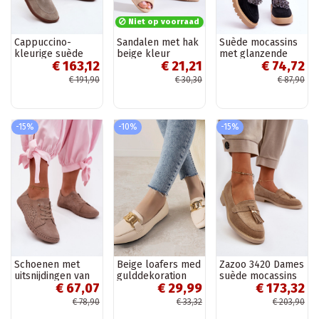
Niet op voorraad
Cappuccino-
Sandalen met hak
Suède mocassins
kleurige suède
beige kleur
met glanzende
€ 163,12
€ 21,21
€ 74,72
mocassins
Shelovet
oogjes in de kleur
Barefoot Zazoo
zwart Demeris
€ 191,90
€ 30,30
€ 87,90
322
-15%
-10%
-15%
Schoenen met
Beige loafers med
Zazoo 3420 Dames
uitsnijdingen van
gulddekoration
suède mocassins
€ 67,07
€ 29,99
€ 173,32
faux suede in
Hashtag
met brede hakken
zandkleur Flaria
zand
€ 78,90
€ 33,32
€ 203,90