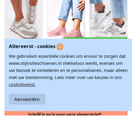
Product is beschikbaar met verschil
Allereerst - cookies
Zachte sneakers
Roze textiele
Hvide metalliske
met platform
instap sneakers
sneakers med
We gebruiken essentiële cookies om ervoor te zorgen dat
€ 146,12
€ 33,73
€ 28,28
dames Big Star
Gaia
snøre fra Torres
RR274896 HI-POLY
gennembrudte
www.stijlvolleschoenen.nl vlekkeloos werkt, evenals om
€ 171,90
€ 37,47
€ 31,42
SYSTEM wit-grijze
sportssko
uw bezoek te verbeteren en te personaliseren, maar alleen
kleur
met uw toestemming. Lees meer over uw keuzes in ons
cookiebeleid.
Doe met ons mee en blijf altijd op de hoogte van het laatste
nieuws en inspiratie in de modewereld.
Aanvaarden
Schrijf je nu in voor onze nieuwsbrief!