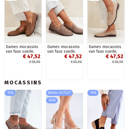
Dames mocassins
Dames mocassins
Dames mocassins
van faux suede,
van faux suede,
van faux suede,
€ 47,52
€ 47,52
€ 47,52
bruin Laisie
kleikleur Laisie
zandkleur Laisie
€ 55,90
€ 55,90
€ 55,90
MOCASSINS
-15%
Winter OUTLET
-15%
-30%