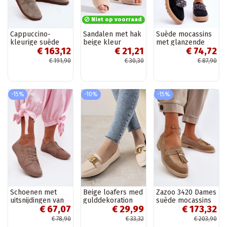
Niet op voorraad
Cappuccino-
Sandalen met hak
Suède mocassins
kleurige suède
beige kleur
met glanzende
€ 163,12
€ 21,21
€ 74,72
mocassins
Shelovet
oogjes in de kleur
Barefoot Zazoo
zwart Demeris
€ 191,90
€ 30,30
€ 87,90
322
-15%
-10%
-15%
Schoenen met
Beige loafers med
Zazoo 3420 Dames
uitsnijdingen van
gulddekoration
suède mocassins
€ 67,07
€ 29,99
€ 173,32
faux suede in
Hashtag
met brede hakken
zandkleur Flaria
zand
€ 78,90
€ 33,32
€ 203,90