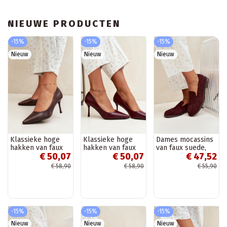
NIEUWE PRODUCTEN
-15%
-15%
-15%
Nieuw
Nieuw
Nieuw
Klassieke hoge
Klassieke hoge
Dames mocassins
hakken van faux
hakken van faux
van faux suede,
€ 50,07
€ 50,07
€ 47,52
leer, chocolade
leer, bordeaux
bordeaux Laisie
Nesha
Nesha
€ 58,90
€ 58,90
€ 55,90
-15%
-15%
-15%
Nieuw
Nieuw
Nieuw