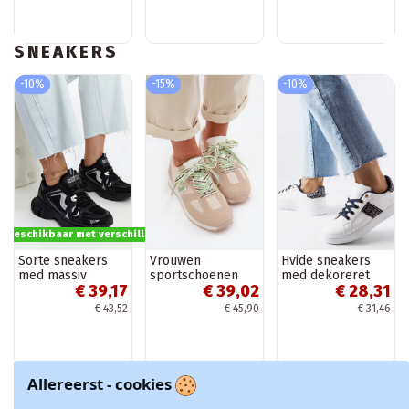
SNEAKERS
-10%
-15%
-10%
s beschikbaar met verschillende opties
Sorte sneakers
Vrouwen
Hvide sneakers
med massiv
sportschoenen
med dekoreret
€ 39,17
€ 39,02
€ 28,31
jakobinsk sål
met decoratieve
overdel Sauriol
veters in
€ 43,52
€ 45,90
€ 31,46
zandkleur Henira
Allereerst - cookies
-15%
-10%
-10%