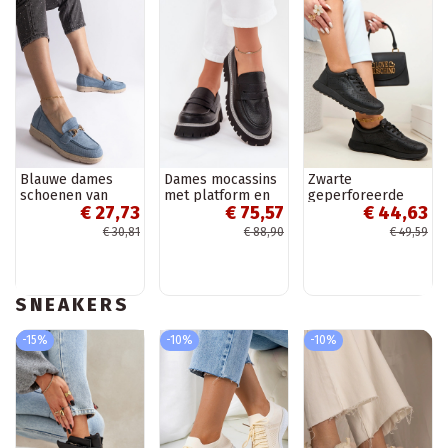
Blauwe dames
Dames mocassins
Zwarte
schoenen van
met platform en
geperforeerde
€ 27,73
€ 75,57
€ 44,63
kunstsuède
platte hak „Big
instap sportieve
Sandoval
Star NN274049"
schoenen SIone
€ 30,81
€ 88,90
€ 49,59
zwarte kleur
SNEAKERS
-15%
-10%
-10%