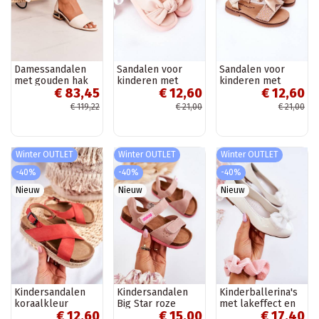
Damessandalen
Sandalen voor
Sandalen voor
met gouden hak
kinderen met
kinderen met
€ 83,45
€ 12,60
€ 12,60
Laura Messi beige
drukknoopsluiting,
linten in
roze kleur
goudkleur
€ 119,22
€ 21,00
€ 21,00
Winter OUTLET
Winter OUTLET
Winter OUTLET
-40%
-40%
-40%
Nieuw
Nieuw
Nieuw
Kindersandalen
Kindersandalen
Kinderballerina's
koraalkleur
Big Star roze
met lakeffect en
€ 12,60
€ 15,00
€ 17,40
linten in de witte