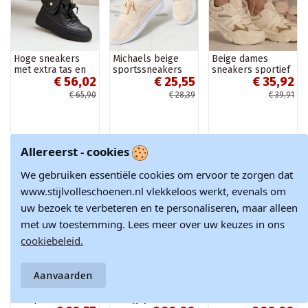
Hoge sneakers
Michaels beige
Beige dames
met extra tas en
sportssneakers
sneakers sportief
€ 56,02
€ 25,55
€ 35,92
platform zwarte
met glitters
kleur Saramis
Maleda
€ 65,90
€ 28,39
€ 39,91
Allereerst - cookies
-15%
-10%
-10%
Nieuw
We gebruiken essentiële cookies om ervoor te zorgen dat
www.stijlvolleschoenen.nl vlekkeloos werkt, evenals om
uw bezoek te verbeteren en te personaliseren, maar alleen
met uw toestemming. Lees meer over uw keuzes in ons
cookiebeleid.
Aanvaarden
Dames sneakers
Witte sneakers
Roze
met platform in
met grijze
damessneakers