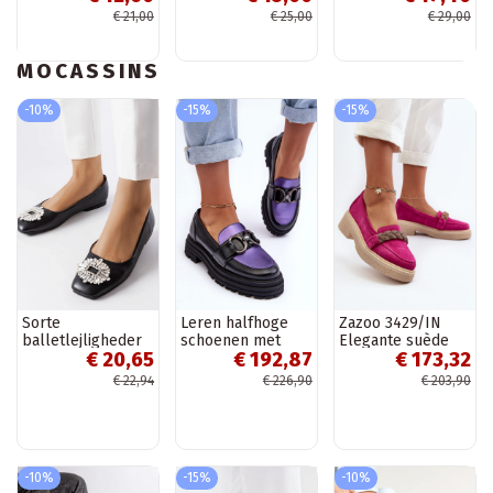
kleur Zolly
€ 21,00
€ 25,00
€ 29,00
MOCASSINS
-10%
-15%
-15%
Sorte
Leren halfhoge
Zazoo 3429/IN
balletlejligheder
schoenen met
Elegante suède
€ 20,65
€ 192,87
€ 173,32
med Miren broche
zware zool Elkiza
mocassins met
zwarte en paarse
ornamenten roze
€ 22,94
€ 226,90
€ 203,90
kleur
-10%
-15%
-10%