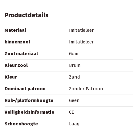
Productdetails
Materiaal
Imitatieleer
binnenzool
Imitatieleer
Zool materiaal
Gom
Kleur zool
Bruin
Kleur
Zand
Dominant patroon
Zonder Patroon
Hak-/platformhoogte
Geen
Veiligheidsinformatie
CE
Schoenhoogte
Laag