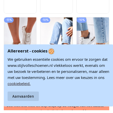
zandkleur Henira
-15%
-10%
-10%
Allereerst - cookies
We gebruiken essentiële cookies om ervoor te zorgen dat
Product is beschikbaar met verschil
www.stijlvolleschoenen.nl vlekkeloos werkt, evenals om
Zachte sneakers
Roze textiele
Hvide metalliske
uw bezoek te verbeteren en te personaliseren, maar alleen
met platform
instap sneakers
sneakers med
€ 146,12
€ 33,73
€ 28,28
dames Big Star
Gaia
snøre fra Torres
met uw toestemming. Lees meer over uw keuzes in ons
RR274896 HI-POLY
gennembrudte
€ 171,90
€ 37,47
€ 31,42
cookiebeleid.
SYSTEM wit-grijze
sportssko
kleur
Aanvaarden
Doe met ons mee en blijf altijd op de hoogte van het laatste
nieuws en inspiratie in de modewereld.