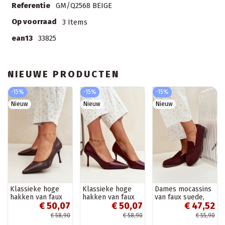
Referentie
GM/Q2568 BEIGE
Op voorraad
3 Items
ean13
33825
NIEUWE PRODUCTEN
-15%
-15%
-15%
Nieuw
Nieuw
Nieuw
Klassieke hoge
Klassieke hoge
Dames mocassins
hakken van faux
hakken van faux
van faux suede,
€ 50,07
€ 50,07
€ 47,52
leer, chocolade
leer, bordeaux
bordeaux Laisie
Nesha
Nesha
€ 58,90
€ 58,90
€ 55,90