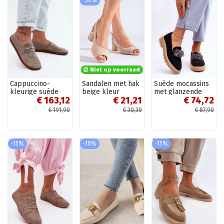
-30%
Niet op voorraad
Cappuccino-
Sandalen met hak
Suède mocassins
kleurige suède
beige kleur
met glanzende
€ 163,12
€ 21,21
€ 74,72
mocassins
Shelovet
oogjes in de kleur
Barefoot Zazoo
zwart Demeris
€ 191,90
€ 30,30
€ 87,90
322
-15%
-10%
-15%