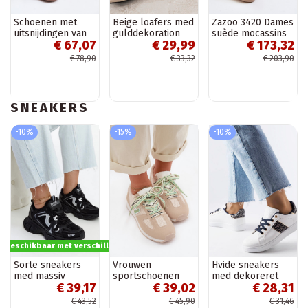
Schoenen met
Beige loafers med
Zazoo 3420 Dames
uitsnijdingen van
gulddekoration
suède mocassins
€ 67,07
€ 29,99
€ 173,32
faux suede in
Hashtag
met brede hakken
zandkleur Flaria
zand
€ 78,90
€ 33,32
€ 203,90
SNEAKERS
-10%
-15%
-10%
s beschikbaar met verschillende opties
Sorte sneakers
Vrouwen
Hvide sneakers
med massiv
sportschoenen
med dekoreret
€ 39,17
€ 39,02
€ 28,31
jakobinsk sål
met decoratieve
overdel Sauriol
veters in
€ 43,52
€ 45,90
€ 31,46